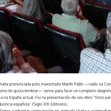
arla pronunciada polo maxistrado Martín Pallín —nado na Cor
como lle gusta lembrar— serviu para facer un completo diagnós
ica na España actual. Foi na presentación do seu libro “Visto pa
 Justicia española” (Siglo XXI Editores).
Torres a rebentar, comparecían en animada charla e acompañan