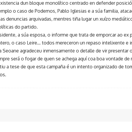
 existencia dun bloque monolítico centrado en defender posició
plo o caso de Podemos, Pablo Iglesias e a súa familia, ataca
s as denuncias arquivadas, mentres tiña lugar un xuízo mediáti
líticas do partido.
sidente, a súa esposa, o informe que trata de emporcar ao ex p
tero, o caso Leire… todos mereceron un repaso intelixente e in
ía Seoane agradeceu inmensamente o detalle de vir presentar o 
mpre será o fogar de quen se achega aquí coa boa vontade de
u a tese de que esta campaña é un intento organizado de to
os.