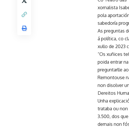
xornalista Isa
pola aportació
sabedoría progr
As preguntas d
á política, co 
xullo de 2023 
“Os xuñices teñ
poida entrar n
preguntarlle a
Remontouse nas
non disolver u
Dereitos Humano
Unha explicaci
trataba ou non
3.500, dos que
demais non fós