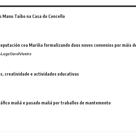
o Manu Taibo na Casa do Concello
eputación coa Mariña formalizando dous novos convenios por máis 
s
Lugo
Ourol
Viveiro
 creatividade e actividades educativas
 tráfico mañá e pasado mañá por traballos de mantemento