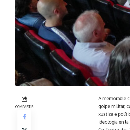
A memorable ch
golpe militar, 
COMPARTIR
xustiza e polít
ideología en la
Co Teatro das 