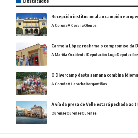
Destacados
Recepción institucional ao campión europe
A Coruña
A Coruña
Oleiros
Carmela López reafirma o compromiso da D
A Mariña Occidental
Deputación Lugo
Deputación
O Divercamp desta semana combina idiomas,
A Coruña
A Laracha
Bergantiños
A vía da presa de Velle estará pechada ao
Ourense
Ourense
Ourense