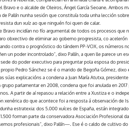
bel Bravo e o alcalde de Oleiros, Ángel García Seoane. Ambos 
n de Pallín nunha sesión que constituía toda unha lección sobr
esista dun xuíz ao que ninguén foi quen de calar.
e Bravo incidían no fío argumental de todos os procesos que n
claro obxectivo de eliminar ao goberno progresista, co acelerón
cando contra o prognóstico do tándem PP-VOX, os números non
en un poder incontrolado”, dixo Pallín, a quen lle parece un e
a sede do poder executivo para preguntar pola esposa do pres
o propio Pedro Sánchez se é o marido de Begoña Gómez, dixo e
 súas explicacións a condena a Juan María Atutxa, presidente
n grupo parlamentar en 2008, condena que foi anulada en 2017
s. A partir de aí repasou a relación entre a Xustiza e o inde
ón xenérica do que acontece foi a resposta á observación de I
 dunha estratexia: dos 5.000 xuíces de España, están integrad
 1.500 forman parte da conservadora Asociación Profesional 
emos profesionais”, dixo Pallín—. Ese é o caldo de cultivo d