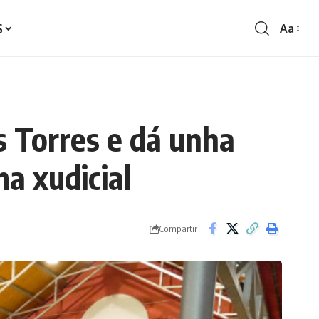
S
Aa
Redime
de
fontes
s Torres e dá unha
a xudicial
Compartir