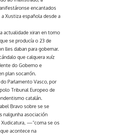
manifestáronse encantados
e a Xustiza española desde a
a actualidade xiran en torno
 que se producía o 23 de
 lles daban para gobernar.
scándalo que calquera xuíz
idente do Goberno e
n plan socarrón.
 do Parlamento Vasco, por
 polo Tribunal Europeo de
pendentismo catalán.
sabel Bravo sobre se se
os nalgunha asociación
da Xudicatura, —“coma se os
o que acontece na