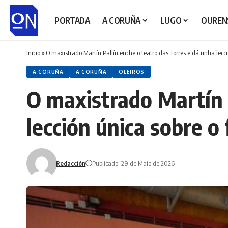
PORTADA
A CORUÑA
LUGO
OUREN
Inicio
»
O maxistrado Martín Pallín enche o teatro das Torres e dá unha lecc
A CORUÑA
A CORUÑA
OLEIROS
O maxistrado Martín 
lección única sobre o
Redacción
Publicado: 29 de Maio de 2026