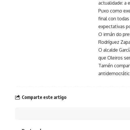
actualidade: a
Puxo como exem
final con toda
expectativas po
O irmán do pre
Rodríguez Zapa
O alcalde Garc
que Oleiros se
Tamén comparti
antidemocrátic
Comparte este artigo