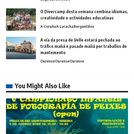
O Divercamp desta semana combina idiomas,
creatividade e actividades educativas
A Coruña
A Laracha
Bergantiños
A vía da presa de Velle estará pechada ao
tráfico mañá e pasado mañá por traballos de
mantemento
Ourense
Ourense
Ourense
You Might Also Like