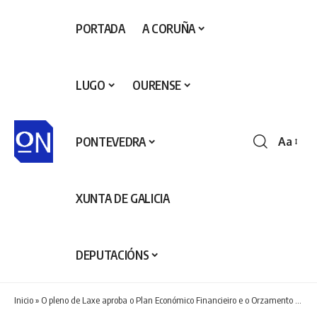
PORTADA
A CORUÑA
LUGO
OURENSE
PONTEVEDRA
Aa
Redime
de
fontes
XUNTA DE GALICIA
DEPUTACIÓNS
Inicio
»
O pleno de Laxe aproba o Plan Económico Financieiro e o Orzamento para 2025