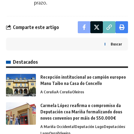
prazo.
Comparte este artigo
Buscar
Destacados
Recepción institucional ao campión europeo
Manu Taibo na Casa do Concello
A Coruña
A Coruña
Oleiros
Carmela López reafirma o compromiso da
Deputación coa Mariña formalizando dous
novos convenios por máis de 550.000€
A Mariña Occidental
Deputación Lugo
Deputacións
Lugo
Ourol
Viveiro