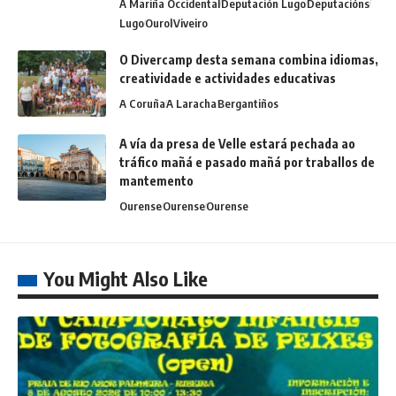
A Mariña Occidental
Deputación Lugo
Deputacións
Lugo
Ourol
Viveiro
O Divercamp desta semana combina idiomas,
creatividade e actividades educativas
A Coruña
A Laracha
Bergantiños
A vía da presa de Velle estará pechada ao
tráfico mañá e pasado mañá por traballos de
mantemento
Ourense
Ourense
Ourense
You Might Also Like