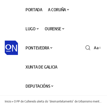
PORTADA
A CORUÑA
LUGO
OURENSE
PONTEVEDRA
Aa
Redime
de
fontes
XUNTA DE GALICIA
DEPUTACIÓNS
Inicio
»
O PP de Culleredo alerta do “desmantelamento” de Urbanismo mentres o PXOM segue paralizado