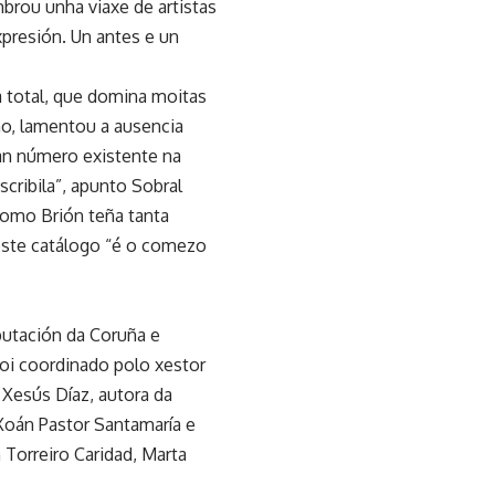
mbrou unha viaxe de artistas
presión. Un antes e un
a total, que domina moitas
mo, lamentou a ausencia
ran número existente na
cribila”, apunto Sobral
como Brión teña tanta
 este catálogo “é o comezo
putación da Coruña e
oi coordinado polo xestor
 Xesús Díaz, autora da
Xoán Pastor Santamaría e
 Torreiro Caridad, Marta