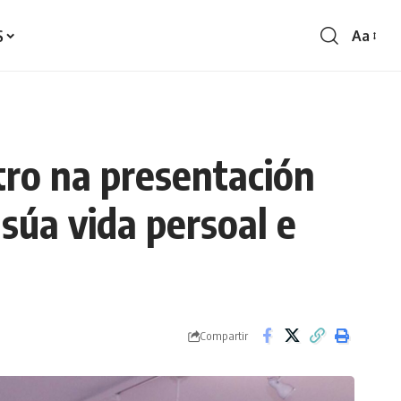
S
Aa
Redime
de
fontes
ro na presentación
súa vida persoal e
Compartir