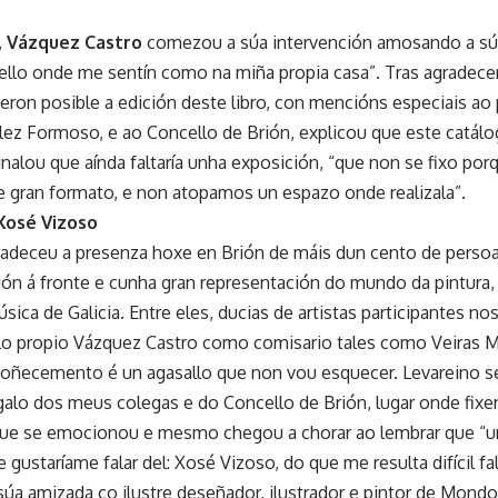
,
Vázquez Castro
comezou a súa intervención amosando a súa 
llo onde me sentín como na miña propia casa”. Tras agradecer
xeron posible a edición deste libro, con mencións especiais ao
lez Formoso, e ao Concello de Brión, explicou que este catálog
nalou que aínda faltaría unha exposición, “que non se fixo por
e gran formato, e non atopamos un espazo onde realizala”.
Xosé Vizoso
adeceu a presenza hoxe en Brión de máis dun cento de perso
ión á fronte e cunha gran representación do mundo da pintura, 
música de Galicia. Entre eles, ducias de artistas participantes n
o propio Vázquez Castro como comisario tales como Veiras M
coñecemento é un agasallo que non vou esquecer. Levareino
galo dos meus colegas e do Concello de Brión, lugar onde fixe
e se emocionou e mesmo chegou a chorar ao lembrar que “u
gustaríame falar del: Xosé Vizoso, do que me resulta difícil fa
 súa amizada co ilustre deseñador, ilustrador e pintor de Mon