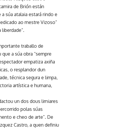
tamira de Brión están
a súa atalaia estará rindo e
dedicado ao mestre Vizoso”
 liberdade”.
mportante traballo de
u que a súa obra “sempre
 espectador empatiza axiña
icas, o resplandor dun
ade, técnica segura e limpa,
ctoria artística e humana,
actou un dos dous limiares
percorrido polas súas
imento e cheo de arte”. De
zquez Castro, a quen definiu