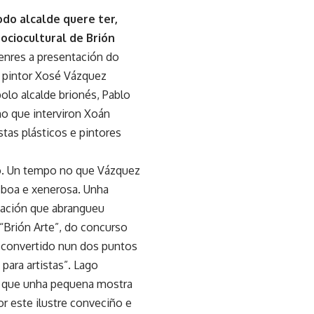
do alcalde quere ter,
ociocultural de Brión
enres a presentación do
 pintor Xosé Vázquez
olo alcalde brionés, Pablo
no que interviron Xoán
stas plásticos e pintores
co. Un tempo no que Vázquez
 boa e xenerosa. Unha
icación que abrangueu
“Brión Arte”, do concurso
n convertido nun dos puntos
ara artistas”. Lago
s que unha pequena mostra
r este ilustre conveciño e