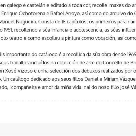
o en galego e castelán e editado a toda cor, recolle imaxes do a
 Enrique Ochotorena e Rafael Arroyo, así como do arquivo do C
Manuel Nogueira. Consta de 18 capítulos, os primeiros para narr
o 1951, recollendo a súa infancia e adolescencia, as súas influen
 polo teatro e como escolleu a pintura como vocación, así como
áis importante do catálogo é a recollida da súa obra dende 19
seus traballos incluídos na colección de arte do Concello de B
n Xosé Vizoso e unha selección dos debuxos realizados por ou
. Un catálogo dedicado aos seus fillos Daniel e Miriam Vázque
o, “compañeira e amor da miña vida, nai do noso fillo José 