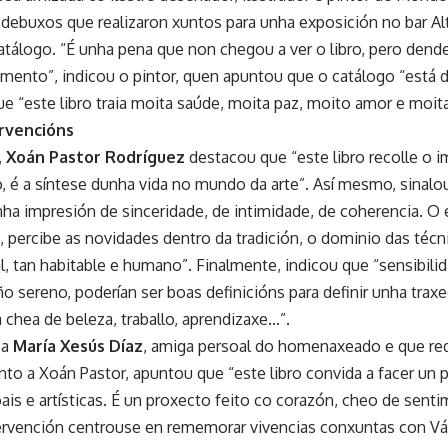
 debuxos que realizaron xuntos para unha exposición no bar Al
atálogo. “É unha pena que non chegou a ver o libro, pero dende 
ento”, indicou o pintor, quen apuntou que o catálogo “está 
e “este libro traia moita saúde, moita paz, moito amor e moita
rvencións
,
Xoán Pastor Rodríguez
destacou que “este libro recolle o i
, é a síntese dunha vida no mundo da arte”. Así mesmo, sinalo
ha impresión de sinceridade, de intimidade, de coherencia. O
, percibe as novidades dentro da tradición, o dominio das técn
 tan habitable e humano”. Finalmente, indicou que “sensibilid
ño sereno, poderían ser boas definicións para definir unha traxe
 chea de beleza, traballo, aprendizaxe…”.
ca
María Xesús Díaz
, amiga persoal do homenaxeado e que red
to a Xoán Pastor, apuntou que “este libro convida a facer un 
ais e artísticas. É un proxecto feito co corazón, cheo de sent
ntervención centrouse en rememorar vivencias conxuntas con Vá