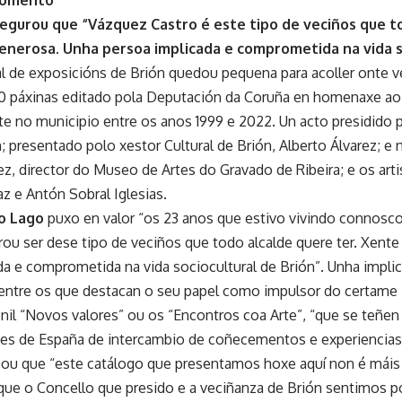
egurou que “Vázquez Castro é este tipo de veciños que to
enerosa. Unha persoa implicada e comprometida na vida s
al de exposicións de Brión quedou pequena para acoller onte v
0 páxinas editado pola Deputación da Coruña en homenaxe ao
te no municipio entre os anos 1999 e 2022. Un acto presidido p
 presentado polo xestor Cultural de Brión, Alberto Álvarez; e 
z, director do Museo de Artes do Gravado de Ribeira; e os arti
z e Antón Sobral Iglesias.
o Lago
puxo en valor “os 23 anos que estivo vivindo connos
ou ser dese tipo de veciños que todo alcalde quere ter. Xente
da e comprometida na vida sociocultural de Brión”. Unha impl
entre os que destacan o seu papel como impulsor do certame 
enil “Novos valores” ou os “Encontros coa Arte”, “que se teñe
es de España de intercambio de coñecementos e experiencias p
cou que “este catálogo que presentamos hoxe aquí non é mái
que o Concello que presido e a veciñanza de Brión sentimos po