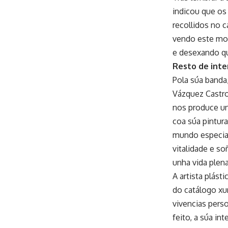
indicou que os
recollidos no c
vendo este mom
e desexando qu
Resto de inte
Pola súa banda
Vázquez Castro
nos produce un
coa súa pintura
mundo especial,
vitalidade e so
unha vida plena
A artista plásti
do catálogo xun
vivencias perso
feito, a súa i