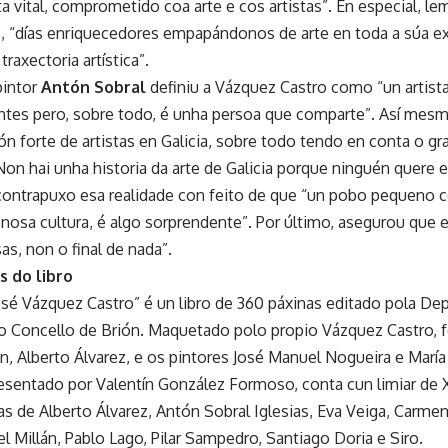
a vital, comprometido coa arte e cos artistas”. En especial, le
7, “días enriquecedores empapándonos de arte en toda a súa ex
raxectoria artística”.
pintor
Antón Sobral
definiu a Vázquez Castro como “un artist
entes pero, sobre todo, é unha persoa que comparte”. Así mes
ón forte de artistas en Galicia, sobre todo tendo en conta o g
n hai unha historia da arte de Galicia porque ninguén quere es
 contrapuxo esa realidade con feito de que “un pobo pequeno 
 nosa cultura, é algo sorprendente”. Por último, asegurou que
s, non o final de nada”.
s do libro
sé Vázquez Castro” é un libro de 360 páxinas editado pola De
 Concello de Brión. Maquetado polo propio Vázquez Castro, f
ón, Alberto Álvarez, e os pintores José Manuel Nogueira e María
resentado por Valentín González Formoso, conta cun limiar de 
 de Alberto Álvarez, Antón Sobral Iglesias, Eva Veiga, Carmen
 Millán, Pablo Lago, Pilar Sampedro, Santiago Doria e Siro.