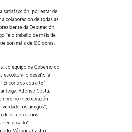
satisfacción “por estar de
 a colaboración de todas as
 presidente da Deputación,
o “é o traballo de máis de
que son máis de 100 obras,
as, co equipo de Goberno do
a escultura, o deseño, a
os “Encontros coa arte”
anteiga, Alfonso Costa,
 sempre no meu corazón
n verdadeiros amigos”,
n deles deixounos
lar en pasado”.
doñedo, Vázquez Castro