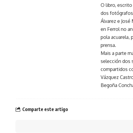
O libro, escrit
dos fotógrafos
Álvarez e José 
en Ferrol no an
pola acuarela,
prensa.
Mais a parte m
selección dos 
compartidos co
Vázquez Castro
Begoña Conchad
Comparte este artigo