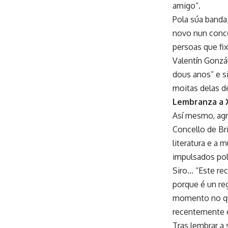
amigo”.
Pola súa banda
novo nun conce
persoas que fi
Valentín Gonzá
dous anos” e si
moitas delas d
Lembranza a 
Así mesmo, agr
Concello de Br
literatura e a 
impulsados pol
Siro… “Este re
porque é un re
momento no qu
recentemente e 
Tras lembrar a