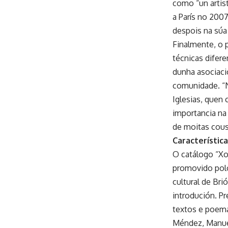
como “un artist
a París no 200
despois na súa t
Finalmente, o 
técnicas difer
dunha asociaci
comunidade. “No
Iglesias, quen
importancia na
de moitas cousa
Característica
O catálogo “Xo
promovido polo
cultural de Bri
introdución. P
textos e poemas
Méndez, Manuel