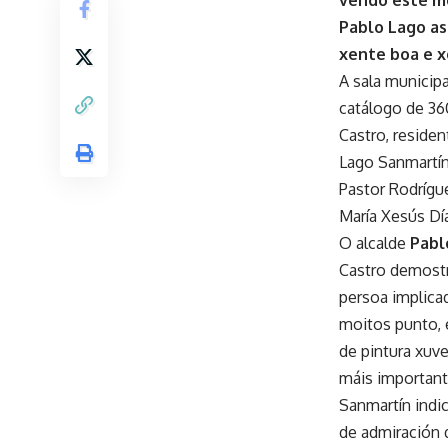
Pablo Lago as
xente boa e x
A sala municip
catálogo de 36
Castro, residen
Lago Sanmartín;
Pastor Rodrígue
María Xesús Día
O alcalde
Pabl
Castro demostr
persoa implica
moitos punto, 
de pintura xuv
máis important
Sanmartín indi
de admiración 