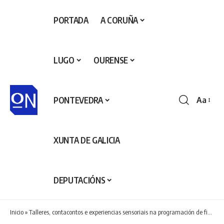
PORTADA
A CORUÑA
LUGO
OURENSE
PONTEVEDRA
Aa
Redime
de
fontes
XUNTA DE GALICIA
DEPUTACIÓNS
Inicio
»
Talleres, contacontos e experiencias sensoriais na programación de fin de curso da biblioteca municipal