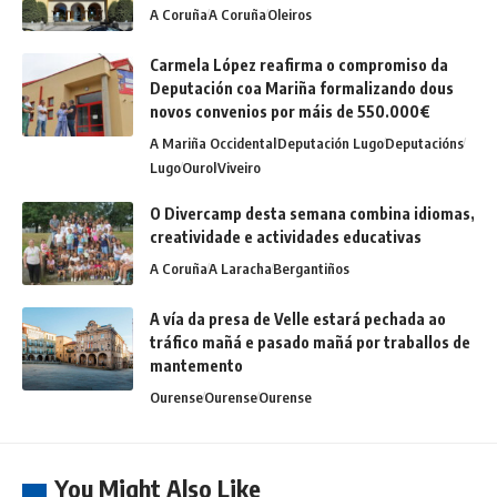
A Coruña
A Coruña
Oleiros
Carmela López reafirma o compromiso da
Deputación coa Mariña formalizando dous
novos convenios por máis de 550.000€
A Mariña Occidental
Deputación Lugo
Deputacións
Lugo
Ourol
Viveiro
O Divercamp desta semana combina idiomas,
creatividade e actividades educativas
A Coruña
A Laracha
Bergantiños
A vía da presa de Velle estará pechada ao
tráfico mañá e pasado mañá por traballos de
mantemento
Ourense
Ourense
Ourense
You Might Also Like