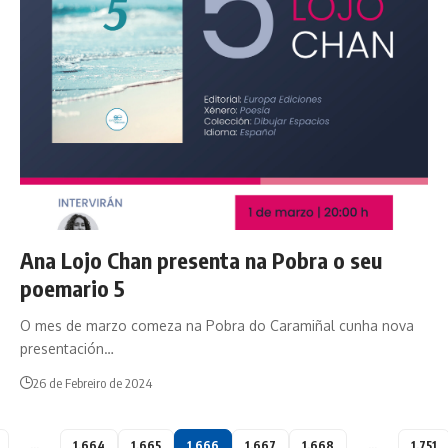
Ana Lojo Chan presenta na Pobra o seu
poemario 5
O mes de marzo comeza na Pobra do Caramiñal cunha nova
presentación…
26 de Febreiro de 2024
…
1.664
1.665
1.666
1.667
1.668
…
1.751