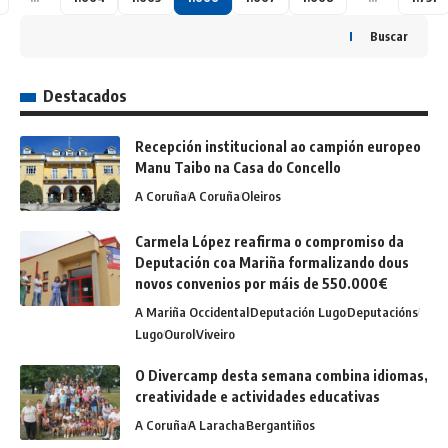
Buscar
Destacados
Recepción institucional ao campión europeo
Manu Taibo na Casa do Concello
A Coruña
A Coruña
Oleiros
Carmela López reafirma o compromiso da
Deputación coa Mariña formalizando dous
novos convenios por máis de 550.000€
A Mariña Occidental
Deputación Lugo
Deputacións
Lugo
Ourol
Viveiro
O Divercamp desta semana combina idiomas,
creatividade e actividades educativas
A Coruña
A Laracha
Bergantiños