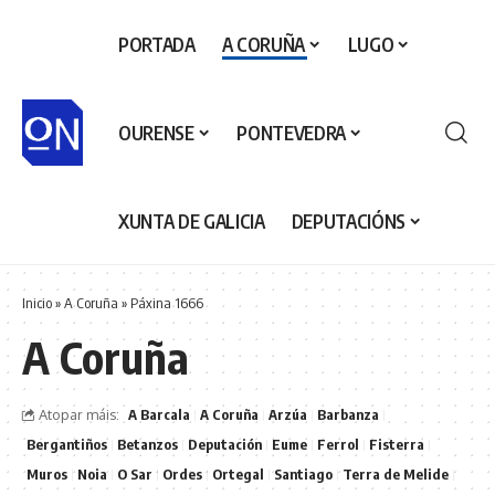
PORTADA
A CORUÑA
LUGO
OURENSE
PONTEVEDRA
XUNTA DE GALICIA
DEPUTACIÓNS
Inicio
»
A Coruña
»
Páxina 1666
A Coruña
Atopar máis:
A Barcala
A Coruña
Arzúa
Barbanza
Bergantiños
Betanzos
Deputación
Eume
Ferrol
Fisterra
Muros
Noia
O Sar
Ordes
Ortegal
Santiago
Terra de Melide