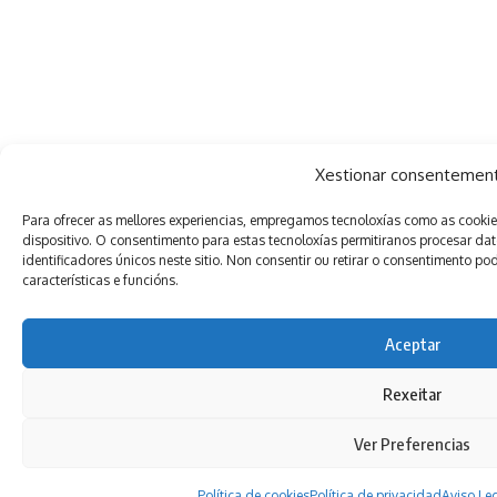
Xestionar consentemen
Para ofrecer as mellores experiencias, empregamos tecnoloxías como as cooki
dispositivo. O consentimento para estas tecnoloxías permitiranos procesar 
identificadores únicos neste sitio. Non consentir ou retirar o consentimento 
características e funcións.
Aceptar
Rexeitar
Ver Preferencias
Política de cookies
Política de privacidad
Aviso Le