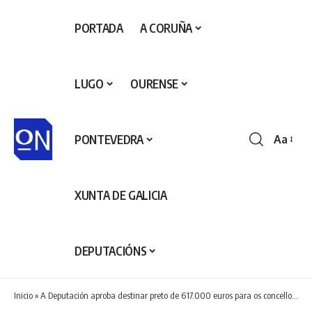
PORTADA
A CORUÑA
LUGO
OURENSE
PONTEVEDRA
Aa
Redime
de
fontes
XUNTA DE GALICIA
DEPUTACIÓNS
Inicio
»
A Deputación aproba destinar preto de 617.000 euros para os concellos de Cuntis e Rodeiro ao abeiro do Plan +Provincia