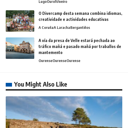
Lugo
Ourol
Viveiro
O Divercamp desta semana combina idiomas,
creatividade e actividades educativas
A Coruña
A Laracha
Bergantiños
A vía da presa de Velle estará pechada ao
tráfico mañá e pasado mañá por traballos de
mantemento
Ourense
Ourense
Ourense
You Might Also Like