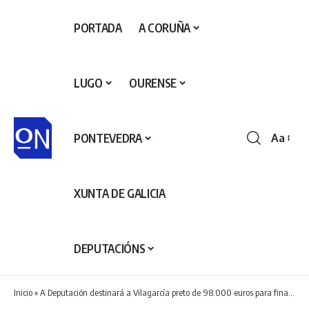
PORTADA
A CORUÑA
LUGO
OURENSE
PONTEVEDRA
Aa
Redime
de
fontes
XUNTA DE GALICIA
DEPUTACIÓNS
Inicio
»
A Deputación destinará a Vilagarcía preto de 98.000 euros para financiar integramente a ampliación dos servizos de saneamento e abastecemento na rúa Ameal