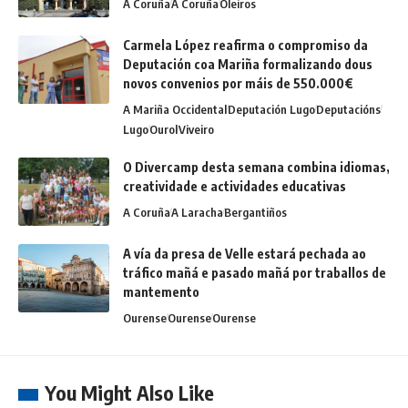
A Coruña
A Coruña
Oleiros
Carmela López reafirma o compromiso da
Deputación coa Mariña formalizando dous
novos convenios por máis de 550.000€
A Mariña Occidental
Deputación Lugo
Deputacións
Lugo
Ourol
Viveiro
O Divercamp desta semana combina idiomas,
creatividade e actividades educativas
A Coruña
A Laracha
Bergantiños
A vía da presa de Velle estará pechada ao
tráfico mañá e pasado mañá por traballos de
mantemento
Ourense
Ourense
Ourense
You Might Also Like