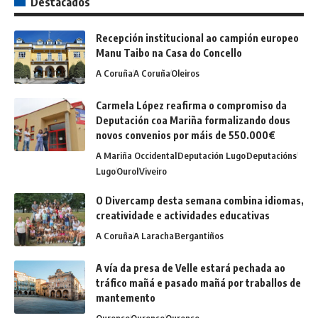
Destacados
Recepción institucional ao campión europeo
Manu Taibo na Casa do Concello
A Coruña
A Coruña
Oleiros
Carmela López reafirma o compromiso da
Deputación coa Mariña formalizando dous
novos convenios por máis de 550.000€
A Mariña Occidental
Deputación Lugo
Deputacións
Lugo
Ourol
Viveiro
O Divercamp desta semana combina idiomas,
creatividade e actividades educativas
A Coruña
A Laracha
Bergantiños
A vía da presa de Velle estará pechada ao
tráfico mañá e pasado mañá por traballos de
mantemento
Ourense
Ourense
Ourense