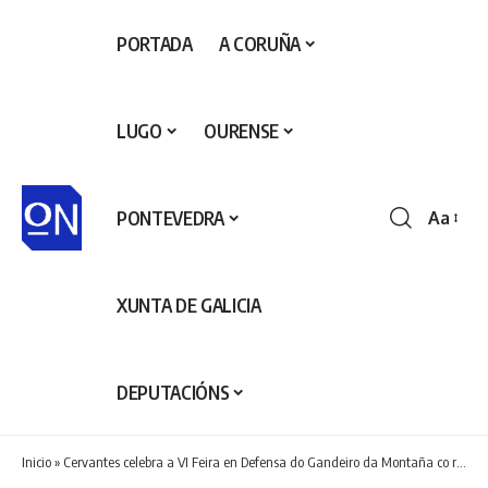
PORTADA
A CORUÑA
LUGO
OURENSE
PONTEVEDRA
Aa
Redime
de
fontes
XUNTA DE GALICIA
DEPUTACIÓNS
Inicio
»
Cervantes celebra a VI Feira en Defensa do Gandeiro da Montaña co respaldo da Deputación