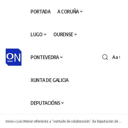
PORTADA
A CORUÑA
LUGO
OURENSE
PONTEVEDRA
Aa
Redime
de
fontes
XUNTA DE GALICIA
DEPUTACIÓNS
Inicio
»
Luis Menor referenda a “vontade de colaboración” da Deputación de Ourense coa Xunta de Galicia para dar a mellor atención aos maiores