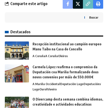
Comparte este artigo
Buscar
Destacados
Recepción institucional ao campión europeo
Manu Taibo na Casa do Concello
A Coruña
A Coruña
Oleiros
Carmela López reafirma o compromiso da
Deputación coa Mariña formalizando dous
novos convenios por máis de 550.000€
A Mariña Occidental
Deputación Lugo
Deputacións
Lugo
Ourol
Viveiro
O Divercamp desta semana combina idiomas,
creatividade e actividades educativas