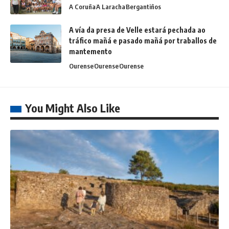
A Coruña
A Laracha
Bergantiños
A vía da presa de Velle estará pechada ao
tráfico mañá e pasado mañá por traballos de
mantemento
Ourense
Ourense
Ourense
You Might Also Like