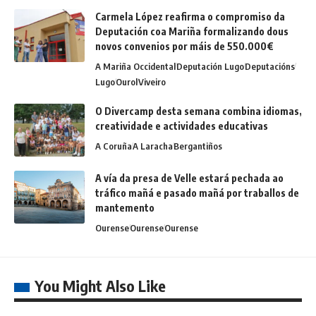
Carmela López reafirma o compromiso da
Deputación coa Mariña formalizando dous
novos convenios por máis de 550.000€
A Mariña Occidental
Deputación Lugo
Deputacións
Lugo
Ourol
Viveiro
O Divercamp desta semana combina idiomas,
creatividade e actividades educativas
A Coruña
A Laracha
Bergantiños
A vía da presa de Velle estará pechada ao
tráfico mañá e pasado mañá por traballos de
mantemento
Ourense
Ourense
Ourense
You Might Also Like