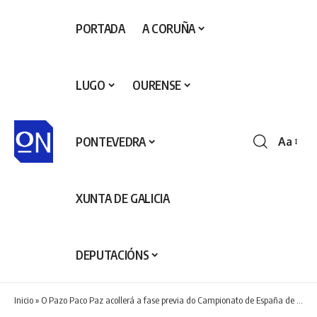
PORTADA
A CORUÑA
LUGO
OURENSE
PONTEVEDRA
Aa
Redime
de
fontes
XUNTA DE GALICIA
DEPUTACIÓNS
Inicio
»
O Pazo Paco Paz acollerá a fase previa do Campionato de España de Clubs Sub-16 Masculino de Fútbol Sala