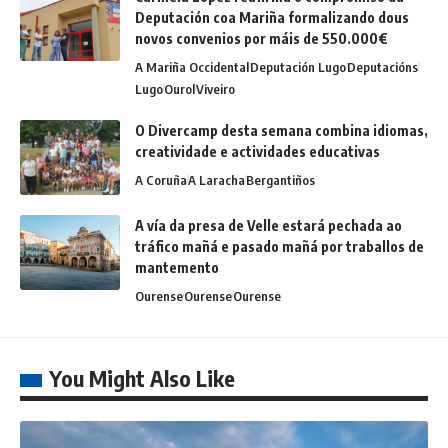
Deputación coa Mariña formalizando dous
novos convenios por máis de 550.000€
A Mariña Occidental
Deputación Lugo
Deputacións
Lugo
Ourol
Viveiro
O Divercamp desta semana combina idiomas,
creatividade e actividades educativas
A Coruña
A Laracha
Bergantiños
A vía da presa de Velle estará pechada ao
tráfico mañá e pasado mañá por traballos de
mantemento
Ourense
Ourense
Ourense
You Might Also Like