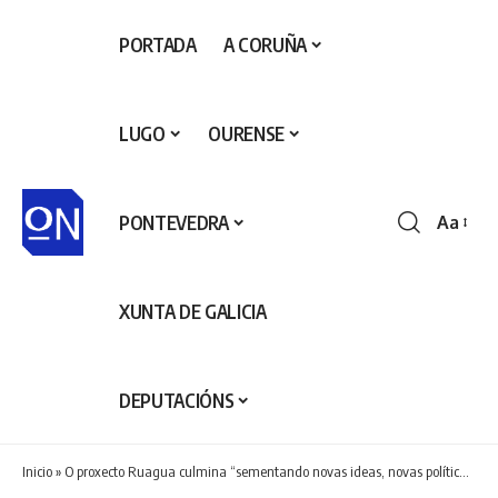
PORTADA
A CORUÑA
LUGO
OURENSE
PONTEVEDRA
Aa
Redime
de
fontes
XUNTA DE GALICIA
DEPUTACIÓNS
Inicio
»
O proxecto Ruagua culmina “sementando novas ideas, novas políticas e novas formas de entender a xestión da auga en Valdeorras”