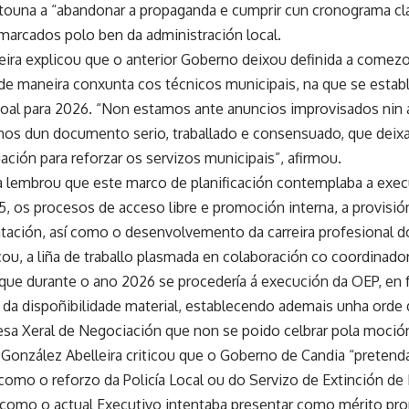
stouna a “abandonar a propaganda e cumprir cun cronograma clar
marcados polo ben da administración local.
eira explicou que o anterior Goberno deixou definida a comezo
 de maneira conxunta cos técnicos municipais, na que se establ
rsoal para 2026. “Non estamos ante anuncios improvisados nin 
os dun documento serio, traballado e consensuado, que dei
uación para reforzar os servizos municipais”, afirmou.
sta lembrou que este marco de planificación contemplaba a ex
, os procesos de acceso libre e promoción interna, a provisió
atación, así como o desenvolvemento da carreira profesional d
u, a liña de traballo plasmada en colaboración co coordinador 
ue durante o ano 2026 se procedería á execución da OEP, en 
 da dispoñibilidade material, establecendo ademais unha orde 
sa Xeral de Negociación que non se poido celbrar pola moció
 González Abelleira criticou que o Goberno de Candia “pretenda
como o reforzo da Policía Local ou do Servizo de Extinción d
omo o actual Executivo intentaba presentar como mérito pro