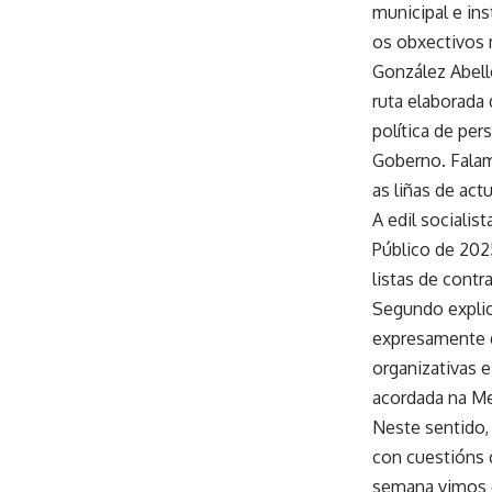
municipal e in
os obxectivos 
González Abell
ruta elaborada
política de pe
Goberno. Falam
as liñas de act
A edil sociali
Público de 2025
listas de contr
Segundo explico
expresamente q
organizativas e
acordada na Me
Neste sentido,
con cuestións 
semana vimos c