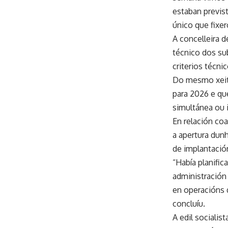
estaban previs
único que fixer
A concelleira d
técnico dos sub
criterios técn
Do mesmo xeito,
para 2026 e qu
simultánea ou 
En relación coa
a apertura dunh
de implantació
“Había planific
administración
en operacións d
concluíu.
A edil socialis