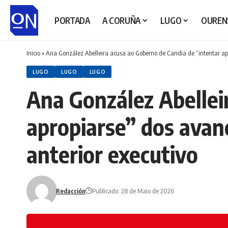
PORTADA
A CORUÑA
LUGO
OUREN
Inicio
»
Ana González Abelleira acusa ao Goberno de Candia de “intentar apr
LUGO
LUGO
LUGO
Ana González Abellei
apropiarse” dos avan
anterior executivo
Redacción
Publicado: 28 de Maio de 2026