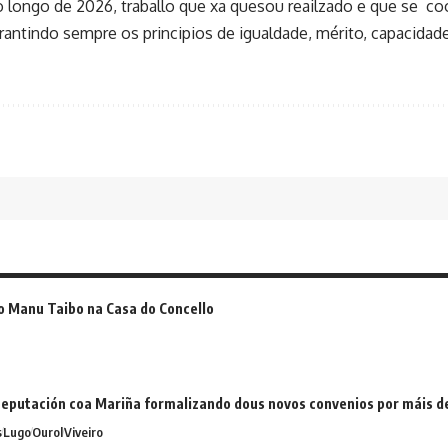
o longo de 2026, traballo que xa quesou reailzado e que se c
rantindo sempre os principios de igualdade, mérito, capacidade
o Manu Taibo na Casa do Concello
eputación coa Mariña formalizando dous novos convenios por máis 
s
Lugo
Ourol
Viveiro