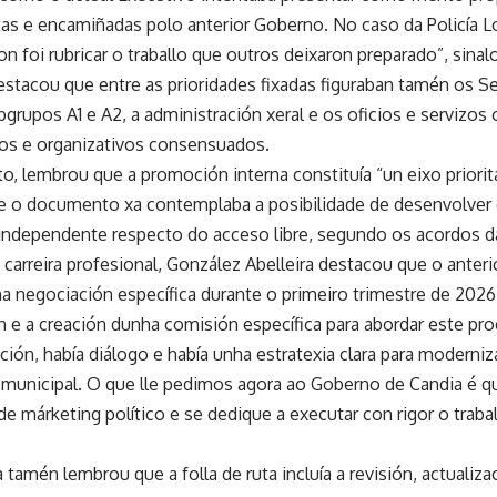
tas e encamiñadas polo anterior Goberno. No caso da Policía 
on foi rubricar o traballo que outros deixaron preparado”, sinal
estacou que entre as prioridades fixadas figuraban tamén os Se
grupos A1 e A2, a administración xeral e os oficios e servizos
icos e organizativos consensuados.
 lembrou que a promoción interna constituía “un eixo prioritar
e o documento xa contemplaba a posibilidade de desenvolver
independente respecto do acceso libre, segundo os acordos d
 carreira profesional, González Abelleira destacou que o anteri
a negociación específica durante o primeiro trimestre de 2026,
n e a creación dunha comisión específica para abordar este pr
ación, había diálogo e había unha estratexia clara para moderniza
 municipal. O que lle pedimos agora ao Goberno de Candia é q
e márketing político e se dedique a executar con rigor o trabal
ta tamén lembrou que a folla de ruta incluía a revisión, actualiza