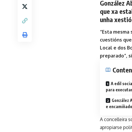
González Ab
que xa esta
unha xestió
“Esta mesma s
cuestións que
Local e dos Bo
preparado”, s
Conten
A edil soci
para executar
González A
e encamiñados
A concelleira 
apropiarse pol