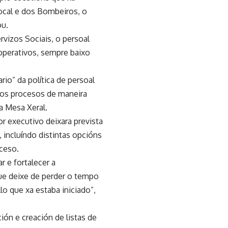
Local e dos Bombeiros, o
ou.
rvizos Sociais, o persoal
 operativos, sempre baixo
io” da política de persoal
 os procesos de maneira
a Mesa Xeral.
or executivo deixara prevista
 incluíndo distintas opcións
oceso.
r e fortalecer a
ue deixe de perder o tempo
lo que xa estaba iniciado”,
ción e creación de listas de