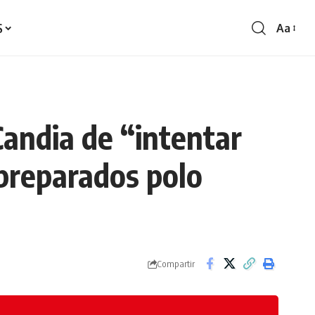
S
Aa
Redime
de
fontes
andia de “intentar
 preparados polo
Compartir