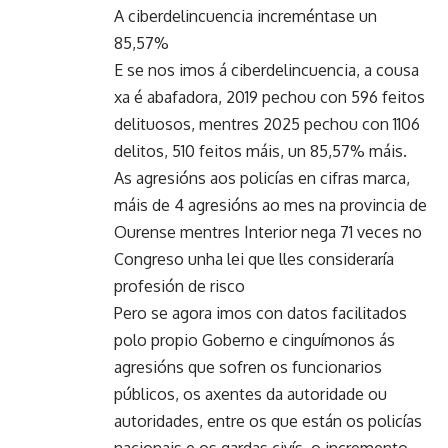
A ciberdelincuencia increméntase un
85,57%
E se nos imos á ciberdelincuencia, a cousa
xa é abafadora, 2019 pechou con 596 feitos
delituosos, mentres 2025 pechou con 1106
delitos, 510 feitos máis, un 85,57% máis.
As agresións aos policías en cifras marca,
máis de 4 agresións ao mes na provincia de
Ourense mentres Interior nega 71 veces no
Congreso unha lei que lles consideraría
profesión de risco
Pero se agora imos con datos facilitados
polo propio Goberno e cinguímonos ás
agresións que sofren os funcionarios
públicos, os axentes da autoridade ou
autoridades, entre os que están os policías
nacionais e os gardas civís, o incremento