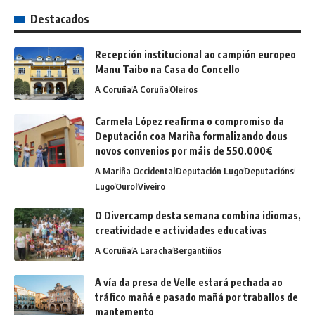
Destacados
Recepción institucional ao campión europeo
Manu Taibo na Casa do Concello
A Coruña
A Coruña
Oleiros
Carmela López reafirma o compromiso da
Deputación coa Mariña formalizando dous
novos convenios por máis de 550.000€
A Mariña Occidental
Deputación Lugo
Deputacións
Lugo
Ourol
Viveiro
O Divercamp desta semana combina idiomas,
creatividade e actividades educativas
A Coruña
A Laracha
Bergantiños
A vía da presa de Velle estará pechada ao
tráfico mañá e pasado mañá por traballos de
mantemento