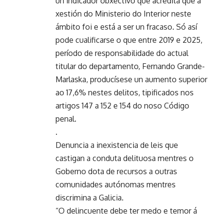
un indicador obxectivo que acredita que a
xestión do Ministerio do Interior neste
ámbito foi e está a ser un fracaso. Só así
pode cualificarse o que entre 2019 e 2025,
período de responsabilidade do actual
titular do departamento, Fernando Grande-
Marlaska, producísese un aumento superior
ao 17,6% nestes delitos, tipificados nos
artigos 147 a 152 e 154 do noso Código
penal.
.
Denuncia a inexistencia de leis que
castigan a conduta delituosa mentres o
Goberno dota de recursos a outras
comunidades autónomas mentres
discrimina a Galicia.
“O delincuente debe ter medo e temor á