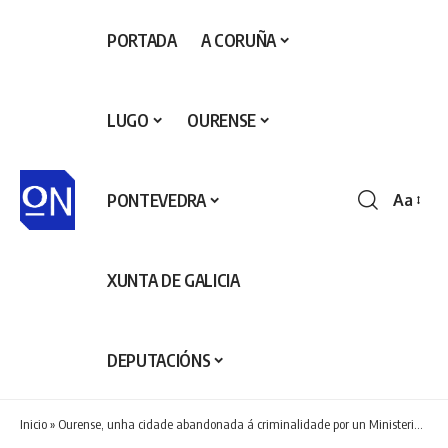
PORTADA
A CORUÑA
LUGO
OURENSE
PONTEVEDRA
Aa
Redime
de
fontes
XUNTA DE GALICIA
DEPUTACIÓNS
Inicio
»
Ourense, unha cidade abandonada á criminalidade por un Ministerio do Interior que se nega a actualizar o persoal policial e os seus recursos