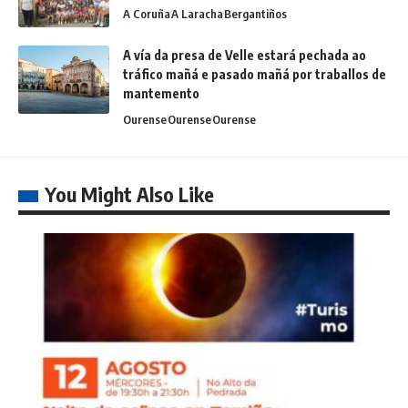
A Coruña
A Laracha
Bergantiños
A vía da presa de Velle estará pechada ao
tráfico mañá e pasado mañá por traballos de
mantemento
Ourense
Ourense
Ourense
You Might Also Like