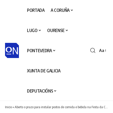
PORTADA
A CORUÑA
LUGO
OURENSE
PONTEVEDRA
Aa
Redime
de
fontes
XUNTA DE GALICIA
DEPUTACIÓNS
Inicio
»
Aberto o prazo para instalar postos de comida e bebida na Festa da Coca