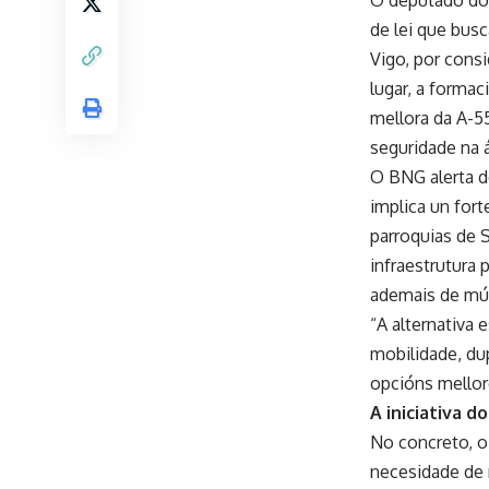
de lei que busc
Vigo, por consi
lugar, a formac
mellora da A-5
seguridade na 
O BNG alerta d
implica un for
parroquias de 
infraestrutura
ademais de múl
“A alternativa 
mobilidade, dup
opcións mellor
A iniciativa 
No concreto, o
necesidade de r