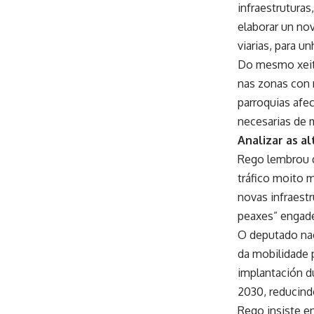
infraestruturas
elaborar un nov
viarias, para u
Do mesmo xeito
nas zonas con m
parroquias afe
necesarias de 
Analizar as a
Rego lembrou q
tráfico moito 
novas infraestr
peaxes” engad
O deputado nac
da mobilidade p
implantación du
2030, reducind
Rego insiste en