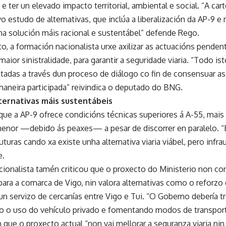
, e ter un elevado impacto territorial, ambiental e social. “A ca
o estudo de alternativas, que inclúa a liberalización da AP-9 
nha solución máis racional e sustentábel” defende Rego.
, a formación nacionalista urxe axilizar as actuacións penden
aior sinistralidade, para garantir a seguridade viaria. “Todo i
ctadas a través dun proceso de diálogo co fin de consensuar a
maneira participada” reivindica o deputado do BNG.
lternativas máis sustentábeis
ue a AP-9 ofrece condicións técnicas superiores á A-55, mais
menor —debido ás peaxes— a pesar de discorrer en paralelo. “É 
uturas cando xa existe unha alternativa viaria viábel, pero infra
e.
ionalista tamén criticou que o proxecto do Ministerio non con
ara a comarca de Vigo, nin valora alternativas como o reforzo 
n servizo de cercanías entre Vigo e Tui. “O Goberno debería tr
o o uso do vehículo privado e fomentando modos de transporte
 que o proxecto actual “non vai mellorar a seguranza viaria nin 