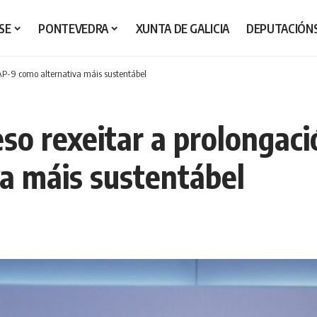
SE
PONTEVEDRA
XUNTA DE GALICIA
DEPUTACIÓN
 AP-9 como alternativa máis sustentábel
o rexeitar a prolongació
a máis sustentábel