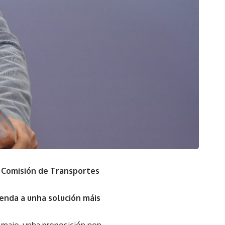
na Comisión de Transportes
tenda a unha solución máis
 maio, unha proposición non