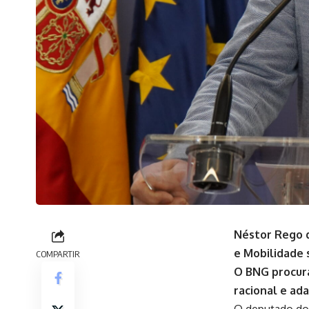
Néstor Rego de
e Mobilidade 
COMPARTIR
O BNG procura
racional e ad
O deputado do 