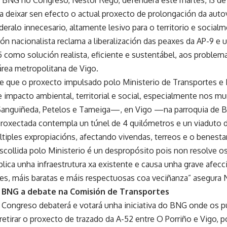
a deixar sen efecto o actual proxecto de prolongación da auto
deralo innecesario, altamente lesivo para o territorio e social
ión nacionalista reclama a liberalización das peaxes da AP-9 e 
5 como solución realista, eficiente e sustentábel, aos problem
área metropolitana de Vigo.
e que o proxecto impulsado polo Ministerio de Transportes e
te impacto ambiental, territorial e social, especialmente nos 
Sanguiñeda, Petelos e Tameiga—, en Vigo —na parroquia de 
 proxectada contempla un túnel de 4 quilómetros e un viaduto
tiples expropiacións, afectando vivendas, terreos e o benesta
escollida polo Ministerio é un despropósito pois non resolve o
lica unha infraestrutura xa existente e causa unha grave afecc
es, máis baratas e máis respectuosas coa veciñanza” asegura 
do BNG a debate na Comisión de Transportes
 Congreso debaterá e votará unha iniciativa do BNG onde os pu
etirar o proxecto de trazado da A-52 entre O Porriño e Vigo, po