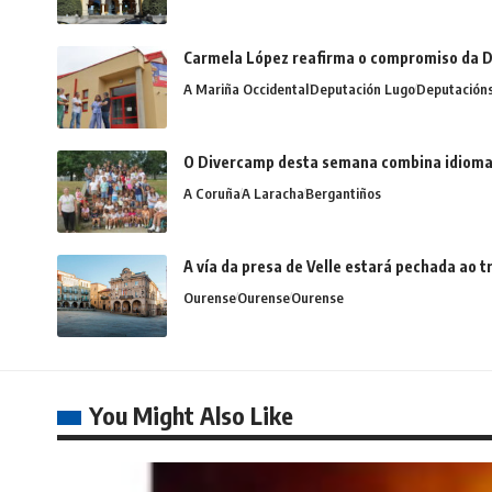
Carmela López reafirma o compromiso da D
A Mariña Occidental
Deputación Lugo
Deputación
O Divercamp desta semana combina idiomas,
A Coruña
A Laracha
Bergantiños
A vía da presa de Velle estará pechada ao
Ourense
Ourense
Ourense
You Might Also Like