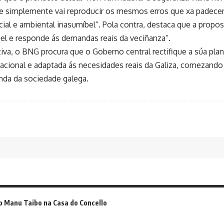
e simplemente vai reproducir os mesmos erros que xa padece
ial e ambiental inasumíbel”. Pola contra, destaca que a propos
el e responde ás demandas reais da veciñanza”.
tiva, o BNG procura que o Goberno central rectifique a súa pla
racional e adaptada ás necesidades reais da Galiza, comezando 
nda da sociedade galega.
o Manu Taibo na Casa do Concello