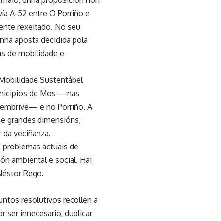
vía A-52 entre O Porriño e
mente rexeitado. No seu
unha aposta decidida pola
as de mobilidade e
 Mobilidade Sustentábel
municipios de Mos —nas
Bembrive— e no Porriño. A
 de grandes dimensións,
r da veciñanza.
s problemas actuais de
ión ambiental e social. Hai
Néstor Rego.
ntos resolutivos recollen a
r ser innecesario, duplicar