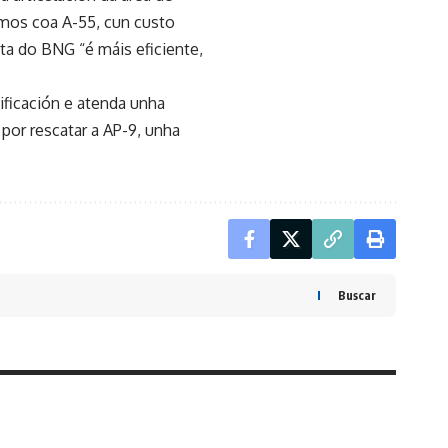
mos coa A-55, cun custo
ta do BNG “é máis eficiente,
nificación e atenda unha
por rescatar a AP-9, unha
Buscar