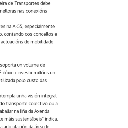
rteira de Transportes debe
e melloras nas conexións
tes na A-55, especialmente
sto, contando cos concellos e
s actuacións de mobilidade
 soporta un volume de
ilóxico investir millóns en
utilizada polo custo das
templa unha visión integral
do transporte colectivo ou a
aballar na liña da Axenda
 máis sustentábeis” indica.
a articulación da área de