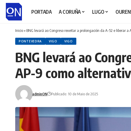
PORTADA
A CORUÑA
LUGO
OUREN
Inicio
»
BNG levará ao Congreso rexeitar a prolongación da A-52 e liberar a
PONTEVEDRA
VIGO
VIGO
BNG levará ao Congres
AP-9 como alternativ
adminON
Publicado: 10 de Maio de 2025