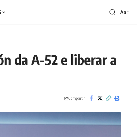
S
Aa
Redime
de
fontes
n da A-52 e liberar a
Compartir