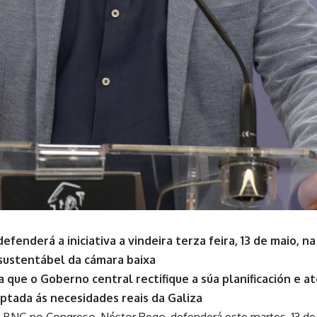
fenderá a iniciativa a vindeira terza feira, 13 de maio, 
sustentábel da cámara baixa
 que o Goberno central rectifique a súa planificación e a
aptada ás necesidades reais da Galiza
BNG no Congreso, Néstor Rego, defenderá este martes, 13 de