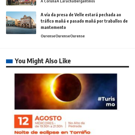
A Coruña
A Laracha
Bergantiños
A vía da presa de Velle estará pechada ao
tráfico mañá e pasado mañá por traballos de
mantemento
Ourense
Ourense
Ourense
You Might Also Like