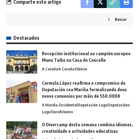
Comparte este artigo
Buscar
Destacados
Recepción institucional ao campión europeo
Manu Taibo na Casa do Concello
A Coruña
A Coruña
Oleiros
Carmela López reafirma o compromiso da
Deputación coa Mariña formalizando dous
novos convenios por máis de 550.000€
A Mariña Occidental
Deputación Lugo
Deputacións
Lugo
Ourol
Viveiro
O Divercamp desta semana combina idiomas,
creatividade e actividades educativas