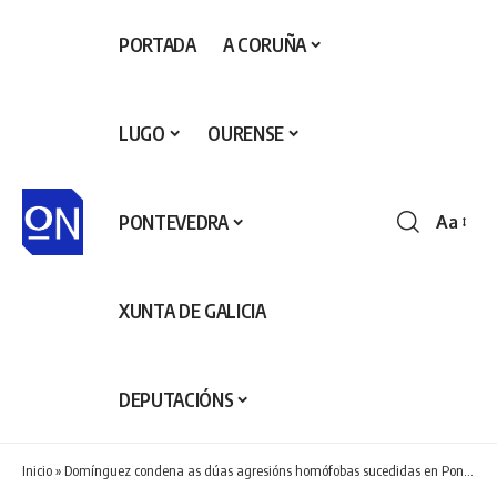
PORTADA
A CORUÑA
LUGO
OURENSE
PONTEVEDRA
Aa
Redime
de
fontes
XUNTA DE GALICIA
DEPUTACIÓNS
Inicio
»
Domínguez condena as dúas agresións homófobas sucedidas en Pontevedra