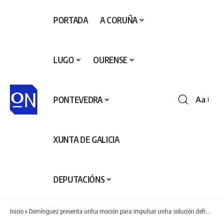
PORTADA
A CORUÑA
LUGO
OURENSE
PONTEVEDRA
Aa
Redime
de
fontes
XUNTA DE GALICIA
DEPUTACIÓNS
Inicio
»
Domínguez presenta unha moción para impulsar unha solución definitiva ás inundacións de Fernando Olmedo