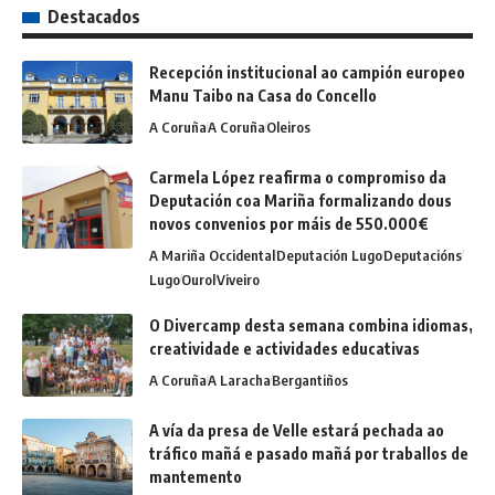
Destacados
Recepción institucional ao campión europeo
Manu Taibo na Casa do Concello
A Coruña
A Coruña
Oleiros
Carmela López reafirma o compromiso da
Deputación coa Mariña formalizando dous
novos convenios por máis de 550.000€
A Mariña Occidental
Deputación Lugo
Deputacións
Lugo
Ourol
Viveiro
O Divercamp desta semana combina idiomas,
creatividade e actividades educativas
A Coruña
A Laracha
Bergantiños
A vía da presa de Velle estará pechada ao
tráfico mañá e pasado mañá por traballos de
mantemento