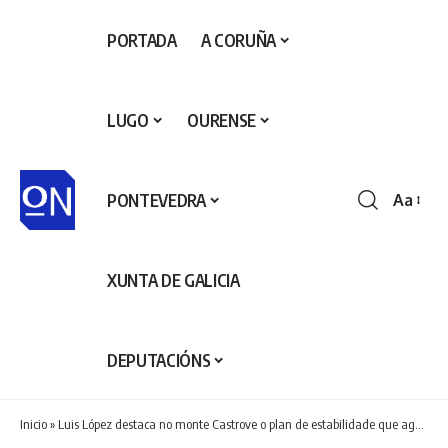
PORTADA
A CORUÑA
LUGO
OURENSE
PONTEVEDRA
Aa
Redime
de
fontes
XUNTA DE GALICIA
DEPUTACIÓNS
Inicio
»
Luis López destaca no monte Castrove o plan de estabilidade que agora conta o concello de Poio grazas ao seu alcalde e ao seu equipo de goberno