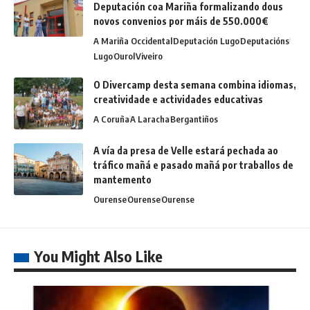
Deputación coa Mariña formalizando dous
novos convenios por máis de 550.000€
A Mariña Occidental
Deputación Lugo
Deputacións
Lugo
Ourol
Viveiro
O Divercamp desta semana combina idiomas,
creatividade e actividades educativas
A Coruña
A Laracha
Bergantiños
A vía da presa de Velle estará pechada ao
tráfico mañá e pasado mañá por traballos de
mantemento
Ourense
Ourense
Ourense
You Might Also Like