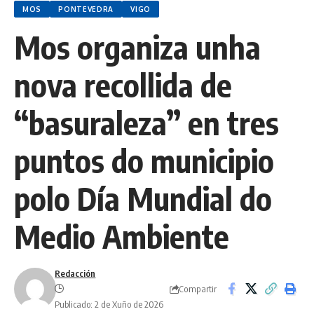
MOS
PONTEVEDRA
VIGO
Mos organiza unha
nova recollida de
“basuraleza” en tres
puntos do municipio
polo Día Mundial do
Medio Ambiente
Redacción
Compartir
Publicado: 2 de Xuño de 2026