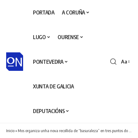
PORTADA
A CORUÑA
LUGO
OURENSE
PONTEVEDRA
Aa
Redime
de
fontes
XUNTA DE GALICIA
DEPUTACIÓNS
Inicio
»
Mos organiza unha nova recollida de “basuraleza” en tres puntos do municipio polo Día Mundial do Medio Ambiente