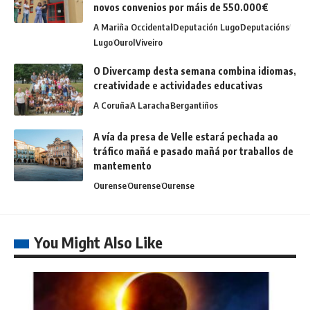
novos convenios por máis de 550.000€
A Mariña Occidental
Deputación Lugo
Deputacións
Lugo
Ourol
Viveiro
O Divercamp desta semana combina idiomas,
creatividade e actividades educativas
A Coruña
A Laracha
Bergantiños
A vía da presa de Velle estará pechada ao
tráfico mañá e pasado mañá por traballos de
mantemento
Ourense
Ourense
Ourense
You Might Also Like