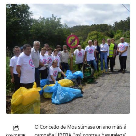
O Concello de Mos súmase un ano máis á
campaña LIBERA “1m² contra a basuraleza”
COMPARTIR