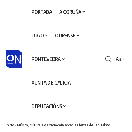
PORTADA
A CORUÑA
LUGO
OURENSE
PONTEVEDRA
Aa
Redime
de
fontes
XUNTA DE GALICIA
DEPUTACIÓNS
Inicio
»
Música, cultura e gastronomía abren as festas de San Telmo