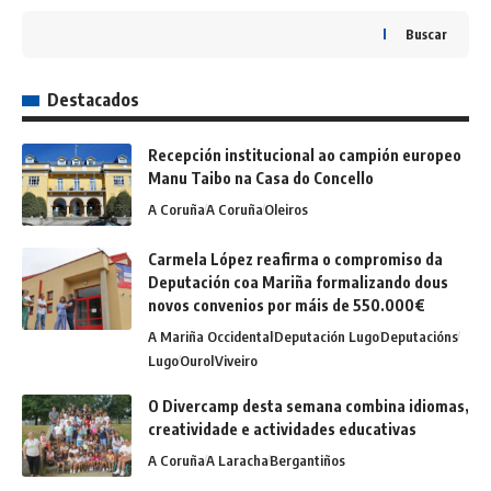
Buscar
Destacados
Recepción institucional ao campión europeo
Manu Taibo na Casa do Concello
A Coruña
A Coruña
Oleiros
Carmela López reafirma o compromiso da
Deputación coa Mariña formalizando dous
novos convenios por máis de 550.000€
A Mariña Occidental
Deputación Lugo
Deputacións
Lugo
Ourol
Viveiro
O Divercamp desta semana combina idiomas,
creatividade e actividades educativas
A Coruña
A Laracha
Bergantiños