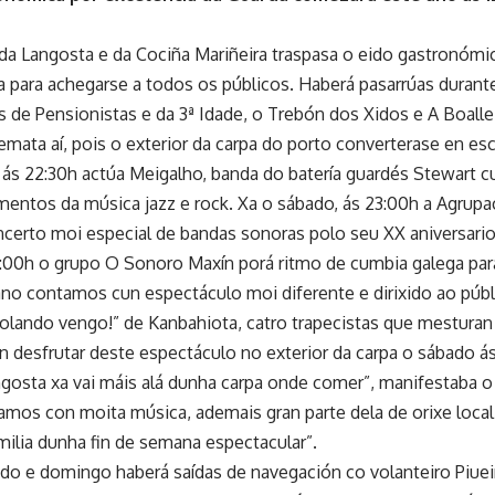
 da Langosta e da Cociña Mariñeira traspasa o eido gastronómi
a para achegarse a todos os públicos. Haberá pasarrúas durant
s de Pensionistas e da 3ª Idade, o Trebón dos Xidos e A Boalle
emata aí, pois o exterior da carpa do porto converterase en es
 ás 22:30h actúa Meigalho, banda do batería guardés Stewart c
mentos da música jazz e rock. Xa o sábado, ás 23:00h a Agrupa
certo moi especial de bandas sonoras polo seu XX aniversario.
00h o grupo O Sonoro Maxín porá ritmo de cumbia galega para 
no contamos cun espectáculo moi diferente e dirixido ao públi
olando vengo!” de Kanbahiota, catro trapecistas que mestura
n desfrutar deste espectáculo no exterior da carpa o sábado á
ngosta xa vai máis alá dunha carpa onde comer”, manifestaba o 
amos con moita música, ademais gran parte dela de orixe local
milia dunha fin de semana espectacular”.
do e domingo haberá saídas de navegación co volanteiro Piueir