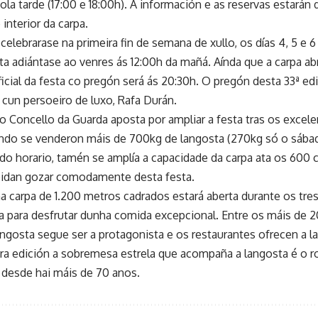
la tarde (17:00 e 18:00h). A información e as reservas estarán
interior da carpa.
lebrarase na primeira fin de semana de xullo, os días 4, 5 e 6 
ta adiántase ao venres ás 12:00h da mañá. Aínda que a carpa abr
icial da festa co pregón será ás 20:30h. O pregón desta 33ª ed
 cun persoeiro de luxo, Rafa Durán.
o Concello da Guarda aposta por ampliar a festa tras os excele
ndo se venderon máis de 700kg de langosta (270kg só o sába
 do horario, tamén se amplía a capacidade da carpa ata os 600
poidan gozar comodamente desta festa.
a carpa de 1.200 metros cadrados estará aberta durante os tre
a para desfrutar dunha comida excepcional. Entre os máis de 2
angosta segue ser a protagonista e os restaurantes ofrecen a l
ra edición a sobremesa estrela que acompaña a langosta é o
a desde hai máis de 70 anos.