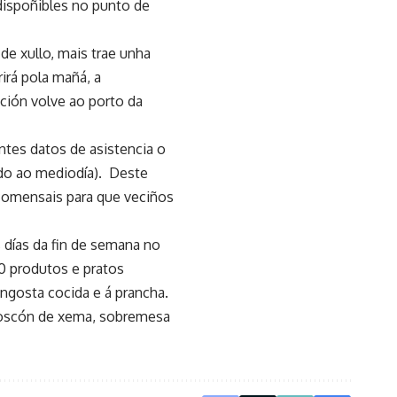
 dispoñibles no punto de
de xullo, mais trae unha
irá pola mañá, a
ición volve ao porto da
ntes datos de asistencia o
do ao mediodía). Deste
 comensais para que veciños
s días da fin de semana no
0 produtos e pratos
angosta cocida e á prancha.
 roscón de xema, sobremesa