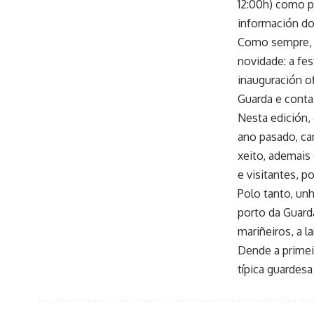
12:00h) como po
información do 
Como sempre, ce
novidade: a fes
inauguración of
Guarda e conta
Nesta edición, 
ano pasado, ca
xeito, ademais
e visitantes, 
Polo tanto, unh
porto da Guard
mariñeiros, a l
Dende a primei
típica guardes