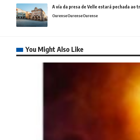
A vía da presa de Velle estará pechada ao
Ourense
Ourense
Ourense
You Might Also Like