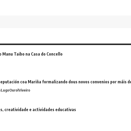
o Manu Taibo na Casa do Concello
eputación coa Mariña formalizando dous novos convenios por máis 
s
Lugo
Ourol
Viveiro
 creatividade e actividades educativas