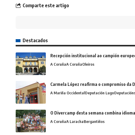
Comparte este artigo
Destacados
Recepción institucional ao campión europe
A Coruña
A Coruña
Oleiros
Carmela López reafirma o compromiso da D
A Mariña Occidental
Deputación Lugo
Deputación
O Divercamp desta semana combina idiomas,
A Coruña
A Laracha
Bergantiños