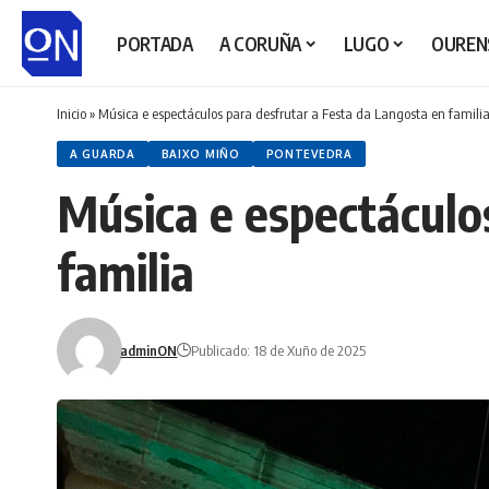
PORTADA
A CORUÑA
LUGO
OUREN
Inicio
»
Música e espectáculos para desfrutar a Festa da Langosta en famili
A GUARDA
BAIXO MIÑO
PONTEVEDRA
Música e espectáculo
familia
adminON
Publicado: 18 de Xuño de 2025