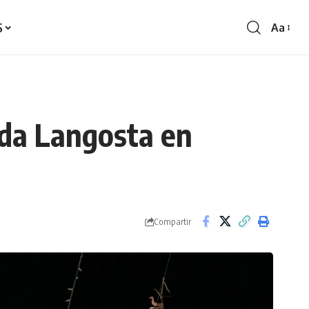
S
Aa
Redime
de
fontes
 da Langosta en
Compartir