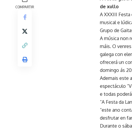
de xullo
COMPARTIR
A XXXIII Festa
musical e lúdic
Grupo de Gaita
A música non r
máis. O venres
galega con ele
ofrecerá un con
domingo ás 20:
Ademais este a
espectáculo “V
e todas poderá
“A Festa da La
“este ano cont
desfrutar en fa
Durante o sába