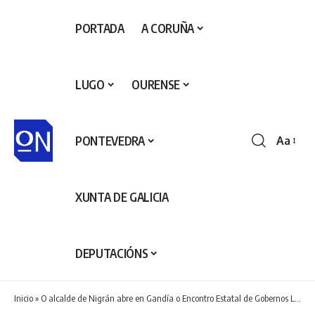
PORTADA
A CORUÑA
LUGO
OURENSE
PONTEVEDRA
Aa
Redime
de
fontes
XUNTA DE GALICIA
DEPUTACIÓNS
Inicio
»
O alcalde de Nigrán abre en Gandía o Encontro Estatal de Gobernos Locais e Cooperación