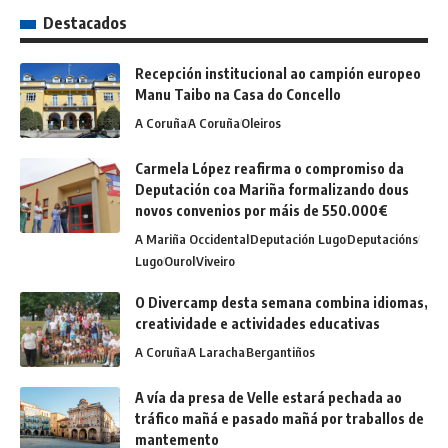
Destacados
Recepción institucional ao campión europeo
Manu Taibo na Casa do Concello
A Coruña
A Coruña
Oleiros
Carmela López reafirma o compromiso da
Deputación coa Mariña formalizando dous
novos convenios por máis de 550.000€
A Mariña Occidental
Deputación Lugo
Deputacións
Lugo
Ourol
Viveiro
O Divercamp desta semana combina idiomas,
creatividade e actividades educativas
A Coruña
A Laracha
Bergantiños
A vía da presa de Velle estará pechada ao
tráfico mañá e pasado mañá por traballos de
mantemento