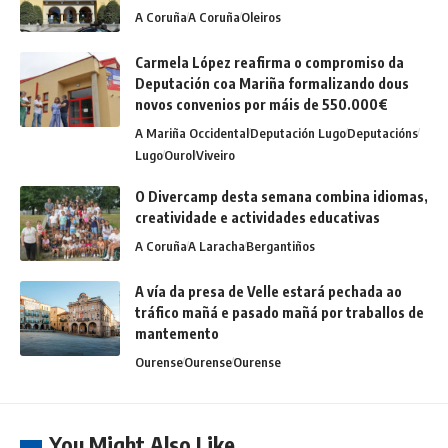
A Coruña
A Coruña
Oleiros
Carmela López reafirma o compromiso da
Deputación coa Mariña formalizando dous
novos convenios por máis de 550.000€
A Mariña Occidental
Deputación Lugo
Deputacións
Lugo
Ourol
Viveiro
O Divercamp desta semana combina idiomas,
creatividade e actividades educativas
A Coruña
A Laracha
Bergantiños
A vía da presa de Velle estará pechada ao
tráfico mañá e pasado mañá por traballos de
mantemento
Ourense
Ourense
Ourense
You Might Also Like