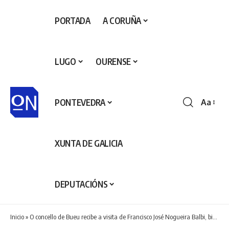
PORTADA
A CORUÑA
LUGO
OURENSE
PONTEVEDRA
Aa
Redime
de
fontes
XUNTA DE GALICIA
DEPUTACIÓNS
Inicio
»
O concello de Bueu recibe a visita de Francisco José Nogueira Balbi, bisneto dun alcalde de Bueu