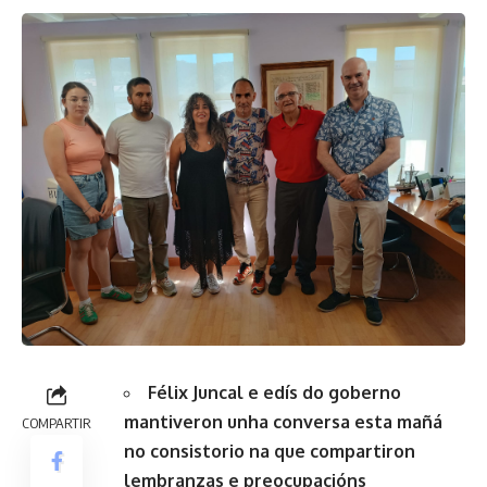
Félix Juncal e edís do goberno
mantiveron unha conversa esta mañá
COMPARTIR
no consistorio na que compartiron
lembranzas e preocupacións