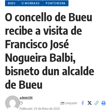
BUEU
O MORRAZO
PONTEVEDRA
O concello de Bueu
recibe a visita de
Francisco José
Nogueira Balbi,
bisneto dun alcalde
de Bueu
adminON
Compartir
Publicado: 29 de Maio de 2025