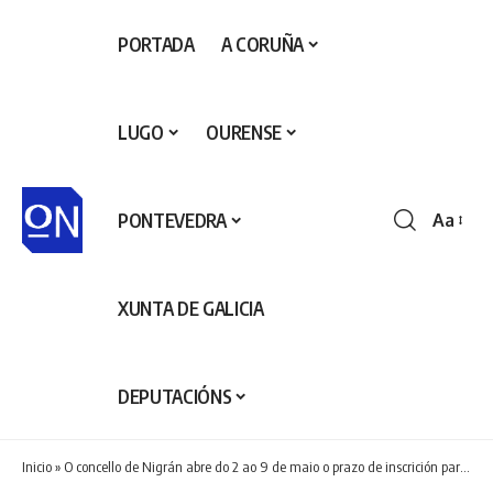
PORTADA
A CORUÑA
LUGO
OURENSE
PONTEVEDRA
Aa
Redime
de
fontes
XUNTA DE GALICIA
DEPUTACIÓNS
Inicio
»
O concello de Nigrán abre do 2 ao 9 de maio o prazo de inscrición para os campamentos de verán de xullo e agosto