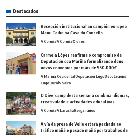
Destacados
Recepción institucional ao campión europeo
Manu Taibo na Casa do Concello
A Coruña
A Coruña
Oleiros
Carmela López reafirma o compromiso da
Deputación coa Mariña formalizando dous
novos convenios por máis de 550.000€
A Mariña Occidental
Deputación Lugo
Deputacións
Lugo
Ourol
Viveiro
O Divercamp desta semana combina idiomas,
creatividade e actividades educativas
A Coruña
A Laracha
Bergantiños
A vía da presa de Velle estará pechada ao
tráfico mañá e pasado mañá por traballos de