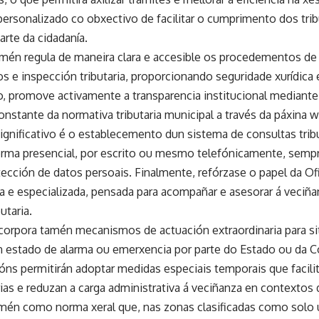
personalizado co obxectivo de facilitar o cumprimento dos tr
arte da cidadanía.
mén regula de maneira clara e accesible os procedementos d
s e inspección tributaria, proporcionando seguridade xurídica 
 promove activamente a transparencia institucional mediante 
onstante da normativa tributaria municipal a través da páxina 
ignificativo é o establecemento dun sistema de consultas trib
forma presencial, por escrito ou mesmo telefónicamente, sempr
ección de datos persoais. Finalmente, refórzase o papel da Of
ta e especializada, pensada para acompañar e asesorar á veciñ
utaria.
corpora tamén mecanismos de actuación extraordinaria para s
n estado de alarma ou emerxencia por parte do Estado ou da
ións permitirán adoptar medidas especiais temporais que facil
rias e reduzan a carga administrativa á veciñanza en contextos d
mén como norma xeral que, nas zonas clasificadas como sol