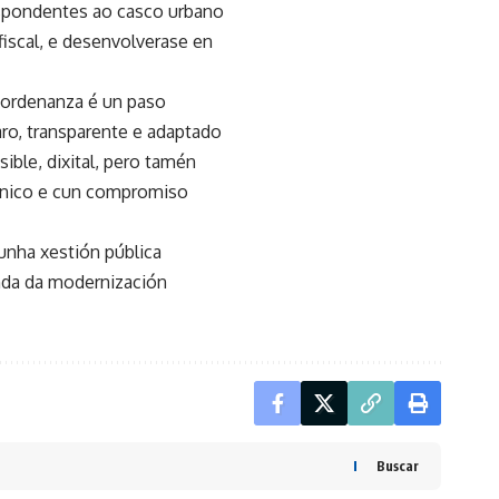
respondentes ao casco urbano
fiscal, e desenvolverase en
a ordenanza é un paso
aro, transparente e adaptado
ible, dixital, pero tamén
écnico e cun compromiso
unha xestión pública
enda da modernización
Buscar