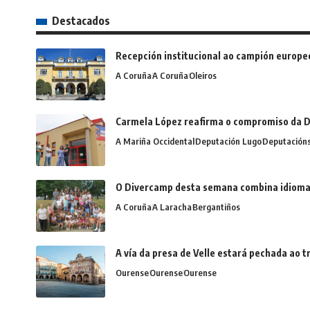
Destacados
Recepción institucional ao campión europe
A Coruña
A Coruña
Oleiros
Carmela López reafirma o compromiso da D
A Mariña Occidental
Deputación Lugo
Deputación
O Divercamp desta semana combina idiomas,
A Coruña
A Laracha
Bergantiños
A vía da presa de Velle estará pechada ao
Ourense
Ourense
Ourense