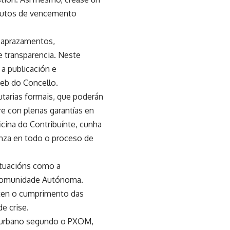
ibutos de vencemento
e aprazamentos,
e transparencia. Neste
a publicación e
web do Concello.
utarias formais, que poderán
e con plenas garantías en
icina do Contribuínte, cunha
anza en todo o proceso de
ituacións como a
 Comunidade Autónoma.
iten o cumprimento das
e crise.
o urbano segundo o PXOM,