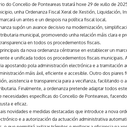
io do Concello de Ponteareas tratará hoxe 29 de xullo de 2025
nicipio, unha Ordenanza Fiscal Xeral de Xestión, Liquidación, 
 marcará un antes e un despois na política fiscal local.
nanza supón un avance decisivo na modernización, simplificació
tributaria municipal, promovendo unha relación máis clara e p
ransparencia en todos os procedementos fiscais.
principais da nova ordenanza céntranse en establecer un marc
ente e unificada todos os procedementos fiscais municipais. 
ria apostando pola administración electrónica e a tramitación 
inistración máis áxil, eficiente e accesible. Outro dos piares
ión, asistencia e transparencia para a veciñanza, facilitando
tributaria. Finalmente, a ordenanza pretende adaptar todos est
 e necesidades específicas do Concello de Ponteareas, facendo 
usta e eficaz.
ipais novidades e medidas destacadas que introduce a nova ord
ectrónico e a autorización da actuación administrativa automa
s
, o que permitirá axilizar trámites e mellorar a eficiencia na 