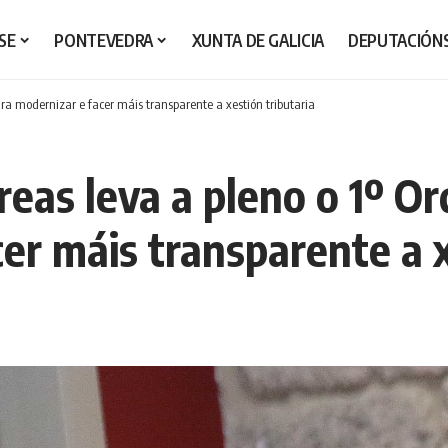
SE
PONTEVEDRA
XUNTA DE GALICIA
DEPUTACIÓN
ra modernizar e facer máis transparente a xestión tributaria
eas leva a pleno o 1º Or
er máis transparente a x