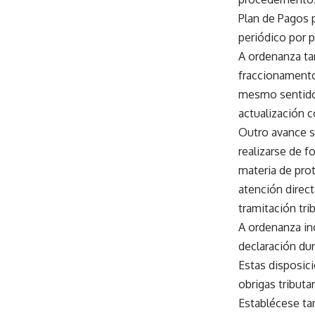
Plan de Pagos 
periódico por p
A ordenanza ta
fraccionamento
mesmo sentido,
actualización c
Outro avance s
realizarse de 
materia de prot
atención direc
tramitación trib
A ordenanza in
declaración du
Estas disposic
obrigas tributa
Establécese ta