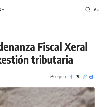
S
Aa
Redime
de
fontes
denanza Fiscal Xeral
estión tributaria
Compartir