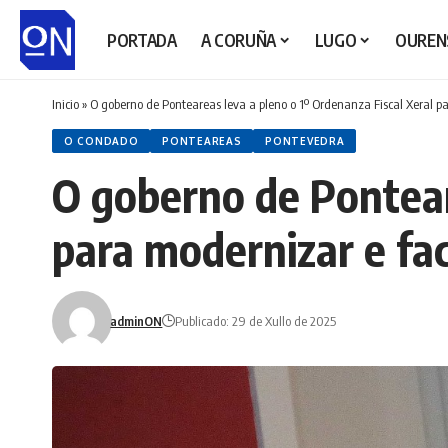
PORTADA
A CORUÑA
LUGO
OUREN
Inicio
»
O goberno de Ponteareas leva a pleno o 1º Ordenanza Fiscal Xeral pa
O CONDADO
PONTEAREAS
PONTEVEDRA
O goberno de Pontear
para modernizar e fac
adminON
Publicado: 29 de Xullo de 2025