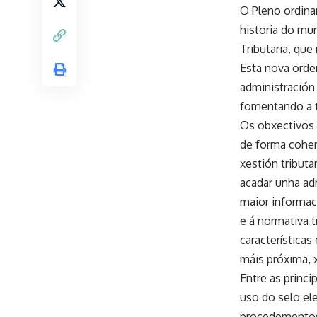
O Pleno ordinar
historia do mu
Tributaria, que
Esta nova orde
administración 
fomentando a t
Os obxectivos 
de forma coher
xestión tributa
acadar unha adm
maior informac
e á normativa 
características
máis próxima, x
Entre as princ
uso do selo el
procedemento