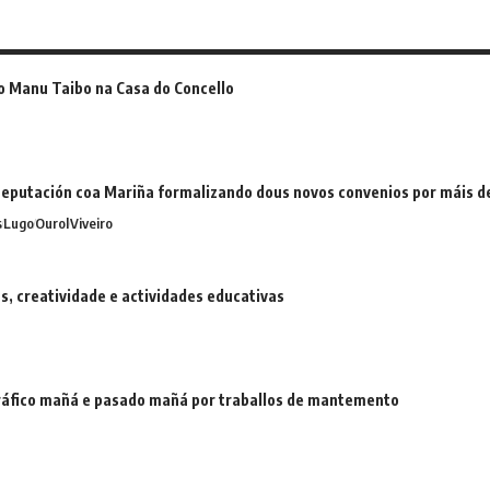
o Manu Taibo na Casa do Concello
eputación coa Mariña formalizando dous novos convenios por máis 
s
Lugo
Ourol
Viveiro
 creatividade e actividades educativas
 tráfico mañá e pasado mañá por traballos de mantemento