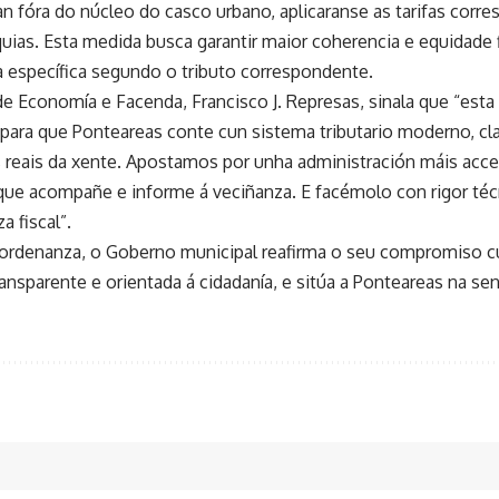
an fóra do núcleo do casco urbano, aplicaranse as tarifas cor
uias. Esta medida busca garantir maior coherencia e equidade 
 específica segundo o tributo correspondente.
de Economía e Facenda, Francisco J. Represas, sinala que “est
 para que Ponteareas conte cun sistema tributario moderno, cl
 reais da xente. Apostamos por unha administración máis acces
que acompañe e informe á veciñanza. E facémolo con rigor t
a fiscal”.
ordenanza, o Goberno municipal reafirma o seu compromiso c
ransparente e orientada á cidadanía, e sitúa a Ponteareas na s