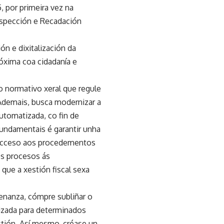
, por primeira vez na
Inspección e Recadación
n e dixitalización da
róxima coa cidadanía e
o normativo xeral que regule
Ademais, busca modernizar a
automatizada, co fin de
 fundamentais é garantir unha
 o acceso aos procedementos
es procesos ás
que a xestión fiscal sexa
enanza, cómpre subliñar o
tizada para determinados
xestión. Así mesmo, créase un