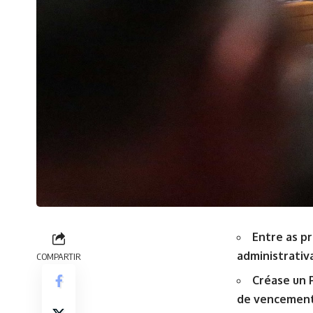
Entre as pr
administrati
COMPARTIR
Créase un 
de vencemento