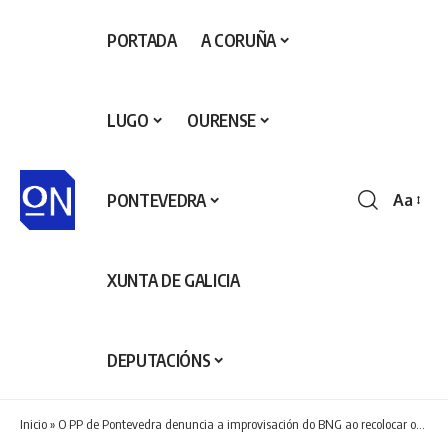
PORTADA
A CORUÑA
LUGO
OURENSE
PONTEVEDRA
Aa
Redime
de
fontes
XUNTA DE GALICIA
DEPUTACIÓNS
Inicio
»
O PP de Pontevedra denuncia a improvisación do BNG ao recolocar os vehículos da Policía Local a 450 metros da comisaría durante o Multisport