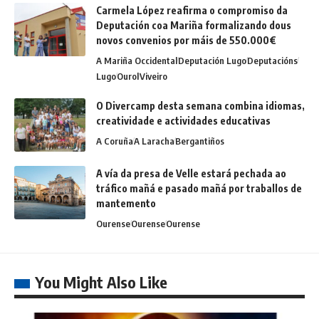
Carmela López reafirma o compromiso da
Deputación coa Mariña formalizando dous
novos convenios por máis de 550.000€
A Mariña Occidental
Deputación Lugo
Deputacións
Lugo
Ourol
Viveiro
O Divercamp desta semana combina idiomas,
creatividade e actividades educativas
A Coruña
A Laracha
Bergantiños
A vía da presa de Velle estará pechada ao
tráfico mañá e pasado mañá por traballos de
mantemento
Ourense
Ourense
Ourense
You Might Also Like