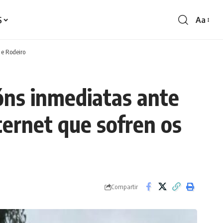
S
Aa
Redime
de
fontes
 e Rodeiro
óns inmediatas ante
ternet que sofren os
Compartir