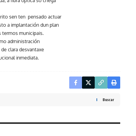
a, a fibra óptica só chega
crito sen ten pensado actuar
sto a implantación dun plan
s termos municipais.
omo administración
 de clara desvantaxe
ucional inmediata.
Buscar