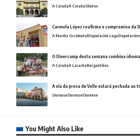
A Coruña
A Coruña
Oleiros
Carmela López reafirma o compromiso da D
A Mariña Occidental
Deputación Lugo
Deputación
O Divercamp desta semana combina idiomas,
A Coruña
A Laracha
Bergantiños
A vía da presa de Velle estará pechada ao
Ourense
Ourense
Ourense
You Might Also Like