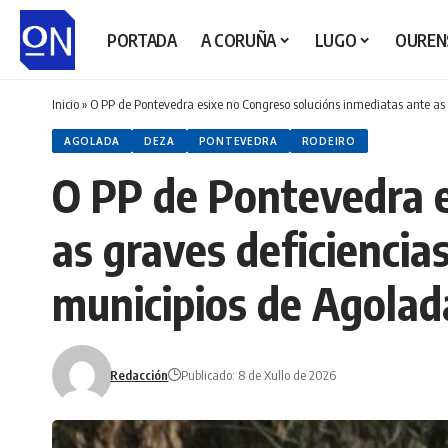
PORTADA
A CORUÑA
LUGO
OUREN
Inicio
»
O PP de Pontevedra esixe no Congreso solucións inmediatas ante as g
AGOLADA
DEZA
PONTEVEDRA
RODEIRO
O PP de Pontevedra e
as graves deficiencia
municipios de Agolad
Redacción
Publicado: 8 de Xullo de 2026