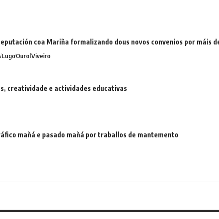
eputación coa Mariña formalizando dous novos convenios por máis 
s
Lugo
Ourol
Viveiro
 creatividade e actividades educativas
 tráfico mañá e pasado mañá por traballos de mantemento