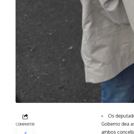
Os deputados
Goberno dea as 
COMPARTIR
ambos concell