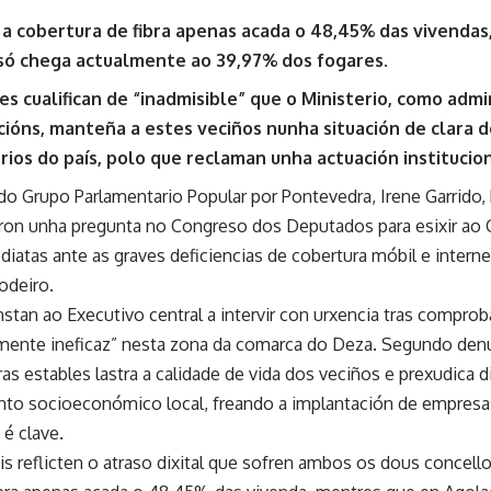
 a cobertura de fibra apenas acada o 48,45% das vivenda
a só chega actualmente ao 39,97% dos fogares.
es cualifican de “inadmisible” que o Ministerio, como ad
ións, manteña a estes veciños nunha situación de clara 
rios do país, polo que reclaman unha actuación institucio
o Grupo Parlamentario Popular por Pontevedra, Irene Garrido,
aron unha pregunta no Congreso dos Deputados para esixir ao
diatas ante as graves deficiencias de cobertura móbil e intern
odeiro.
stan ao Executivo central a intervir con urxencia tras compro
lmente ineficaz” nesta zona da comarca do Deza. Segundo denu
ras estables lastra a calidade de vida dos veciños e prexudica 
o socioeconómico local, freando a implantación de empresas
 é clave.
is reflicten o atraso dixital que sofren ambos os dous concell