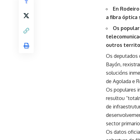
En Rodeiro
a fibra óptic
Os popular
telecomunicac
outros territo
Os deputados d
Bayón, rexistr
solucións inme
de Agolada e R
Os populares in
resultou “tota
de infraestrutu
desenvolvement
sector primario
Os datos oficia