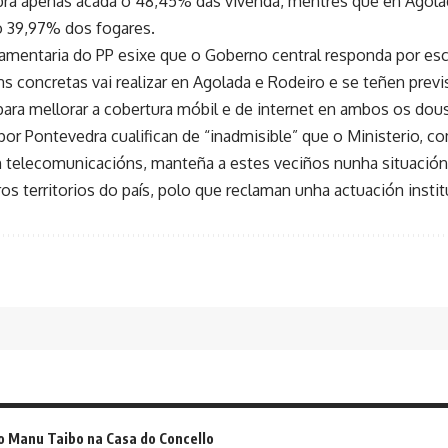
ibra apenas acada o 48,45% das vivenda, mentres que en Agolad
 39,97% dos fogares.
arlamentaria do PP esixe que o Goberno central responda por es
s concretas vai realizar en Agolada e Rodeiro e se teñen previ
 para mellorar a cobertura móbil e de internet en ambos os dou
or Pontevedra cualifican de “inadmisible” que o Ministerio, c
telecomunicacións, manteña a estes veciños nunha situación
os territorios do país, polo que reclaman unha actuación instit
o Manu Taibo na Casa do Concello