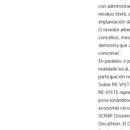
con administra
residuo téxtil,
implantación d
O rexedor arbe
concellos, mes
demostra que a
concretas”.
En paralelo, o
realidade local
participación n
Sobre RE-VIST
RE-VISTE repres
posicionándose
economía circul
SCRAP (Sistema
Decathlon, El C