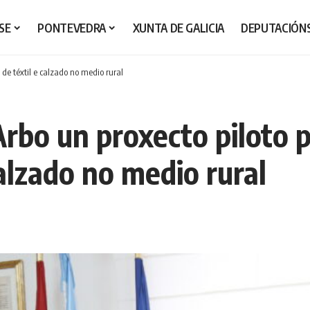
SE
PONTEVEDRA
XUNTA DE GALICIA
DEPUTACIÓN
 de téxtil e calzado no medio rural
rbo un proxecto piloto p
calzado no medio rural