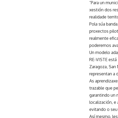
“Para un munic
xestión dos re
realidade territ
Pola súa banda
proxectos pilo
realmente efica
poderemos avan
Un modelo ada
RE-VISTE está 
Zaragoza, San 
representan a di
As aprendizaxe
trazable que pe
garantindo un 
localización, e
evitando o seu 
Así mesmo, lest