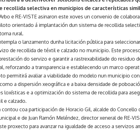
 recollida selectiva en municipios de características simi
Arbo e RE-VISTE asinaron este xoves un convenio de colabora
loto orientado á implantación dun sistema de recollida selecti
orna rural.
templa o lanzamento dunha licitación pública para selecciona
vizo de recollida de téxtil e calzado no municipio. Este proceso
restación do servizo e garantir a rastrexabilidade do residuo d
al, reforzando a transparencia e establecendo un marco operati
to permitirá avaliar a viabilidade do modelo nun municipio con 
, como a dispersión xeográfica e a baixa densidade de poboació
s loxísticas e a optimización do sistema de recollida para ase
il e calzado.
 contou coa participación de Horacio Gil, alcalde do Concello 
nicipal e de Juan Ramón Meléndez, director xeneral de RE-VI
ste proxecto para avanzar na igualdade de acceso a servizos a