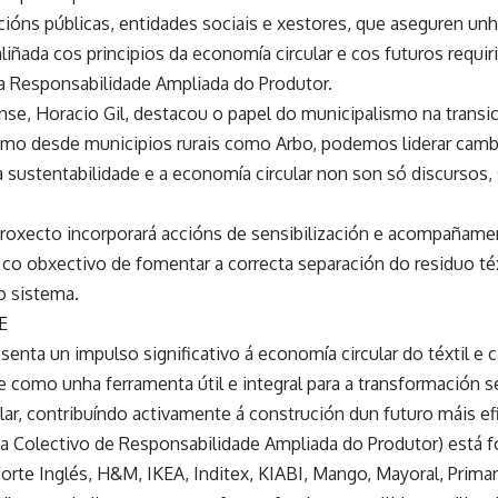
cións públicas, entidades sociais e xestores, que aseguren unh
 aliñada cos principios da economía circular e cos futuros requ
a Responsabilidade Ampliada do Produtor.
nse, Horacio Gil, destacou o papel do municipalismo na transi
mo desde municipios rurais como Arbo, podemos liderar cambi
 sustentabilidade e a economía circular non son só discursos, 
 proxecto incorporará accións de sensibilización e acompañame
, co obxectivo de fomentar a correcta separación do residuo téx
o sistema.
E
enta un impulso significativo á economía circular do téxtil e 
 como unha ferramenta útil e integral para a transformación s
ar, contribuíndo activamente á construción dun futuro máis ef
 Colectivo de Responsabilidade Ampliada do Produtor) está f
orte Inglés, H&M, IKEA, Inditex, KIABI, Mango, Mayoral, Primar