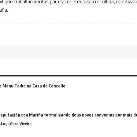
 que traballan xuntas para facer efectiva a recollida, reutilizac
aña.
o Manu Taibo na Casa do Concello
eputación coa Mariña formalizando dous novos convenios por máis 
s
Lugo
Ourol
Viveiro