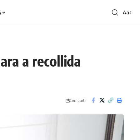
S
Aa
Redime
de
fontes
ara a recollida
Compartir