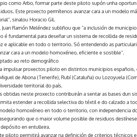
ipio como Arbo, formar parte deste piloto supón unha oportuni
siduos. Este proxecto permítenos avanzar cara a un modelo mái
orial”, sinalou Horacio Gil.
, Juan Ramón Meléndez subliñou que “a inclusión de municipio
to é fundamental para deseñar un sistema de recollida de resid
z e aplicable en todo o territorio. Só entendendo as particula
zar cara a un modelo homoxéneo, eficiente e sostible”.
ptado ao reto demográfico
a impulsar proxectos piloto en distintos municipios españois,
Miguel de Abona (Tenerife), Rubí (Cataluña) ou Lozoyuela (Co
versidade territorial do país.
s obtidas neste proxecto contribuirán a sentar as bases dun s
rmita estender a recollida selectiva do téxtil e do calzado a t
modelo homoxéneo en todo o territorio, con independencia d
 asegurando que o maior volume posible de residuos destínese a
depósito en entulleira.
e piloto permitirá avanzar na definición de criterios técnicos 