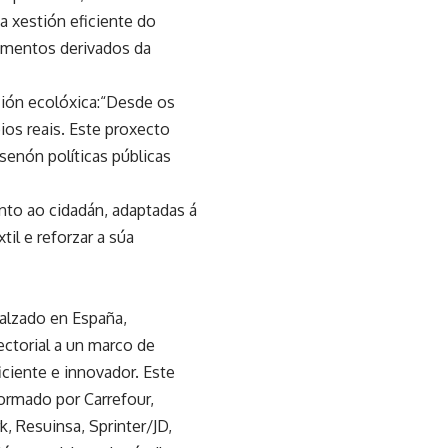
a xestión eficiente do
irimentos derivados da
ción ecolóxica:“Desde os
os reais. Este proxecto
senón políticas públicas
nto ao cidadán, adaptadas á
til e reforzar a súa
calzado en España,
ectorial a un marco de
iciente e innovador. Este
ormado por Carrefour,
k, Resuinsa, Sprinter/JD,