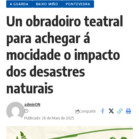
A GUARDA
BAIXO MIÑO
PONTEVEDRA
Un obradoiro teatral
para achegar á
mocidade o impacto
dos desastres
naturais
adminON
Compartir
Publicado: 26 de Maio de 2025