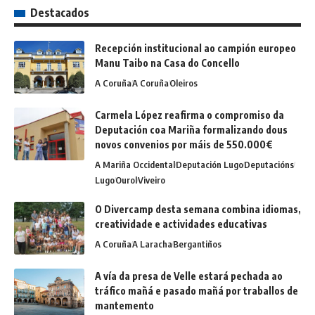
Destacados
Recepción institucional ao campión europeo
Manu Taibo na Casa do Concello
A Coruña
A Coruña
Oleiros
Carmela López reafirma o compromiso da
Deputación coa Mariña formalizando dous
novos convenios por máis de 550.000€
A Mariña Occidental
Deputación Lugo
Deputacións
Lugo
Ourol
Viveiro
O Divercamp desta semana combina idiomas,
creatividade e actividades educativas
A Coruña
A Laracha
Bergantiños
A vía da presa de Velle estará pechada ao
tráfico mañá e pasado mañá por traballos de
mantemento