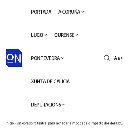
PORTADA
A CORUÑA
LUGO
OURENSE
PONTEVEDRA
Aa
Redime
de
fontes
XUNTA DE GALICIA
DEPUTACIÓNS
Inicio
»
Un obradoiro teatral para achegar á mocidade o impacto dos desastres naturais