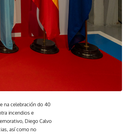
xe na celebración do 40
ntra incendios e
emorativo, Diego Calvo
ias, así como no