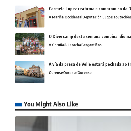
Carmela López reafirma o compromiso da D
A Mariña Occidental
Deputación Lugo
Deputación
O Divercamp desta semana combina idiomas,
A Coruña
A Laracha
Bergantiños
A vía da presa de Velle estará pechada ao
Ourense
Ourense
Ourense
You Might Also Like