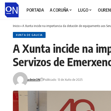
PORTADA
A CORUÑA
LUGO
OUREN
Inicio
»
A Xunta incide na importancia da dotación de equipamento aos Ser
XUNTA DE GALICIA
A Xunta incide na im
Servizos de Emerxenc
adminON
Publicado: 13 de Xuño de 2025