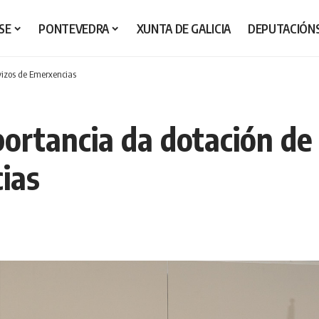
SE
PONTEVEDRA
XUNTA DE GALICIA
DEPUTACIÓN
vizos de Emerxencias
portancia da dotación d
ias