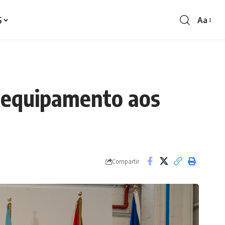
S
Aa
Redime
de
fontes
e equipamento aos
Compartir