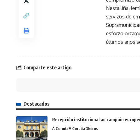
Nesta liña, lem
servizos de em
Supramunicipai
esforzo orzame
últimos anos s
Comparte este artigo
Destacados
Recepción institucional ao campión europe
A Coruña
A Coruña
Oleiros