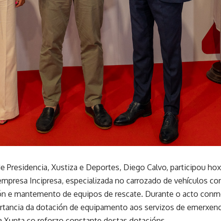
de Presidencia, Xustiza e Deportes, Diego Calvo, participou ho
empresa Incipresa, especializada no carrozado de vehículos co
ón e mantemento de equipos de rescate. Durante o acto conm
ortancia da dotación de equipamento aos servizos de emerxenc
Xunta co reforzo constante destas dotacións.