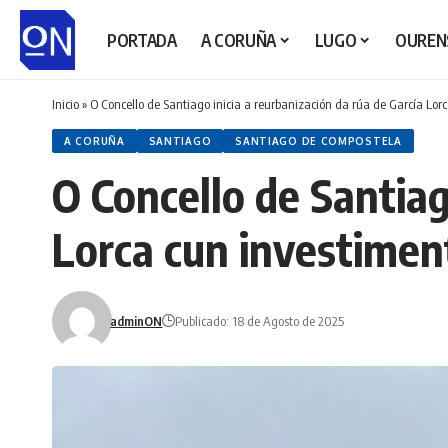
PORTADA
A CORUÑA
LUGO
OUREN
Inicio
»
O Concello de Santiago inicia a reurbanización da rúa de García Lor
A CORUÑA
SANTIAGO
SANTIAGO DE COMPOSTELA
O Concello de Santiag
Lorca cun investimen
adminON
Publicado: 18 de Agosto de 2025