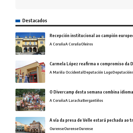
Destacados
Recepción institucional ao campión europe
A Coruña
A Coruña
Oleiros
Carmela López reafirma o compromiso da D
A Mariña Occidental
Deputación Lugo
Deputación
O Divercamp desta semana combina idiomas,
A Coruña
A Laracha
Bergantiños
A vía da presa de Velle estará pechada ao
Ourense
Ourense
Ourense