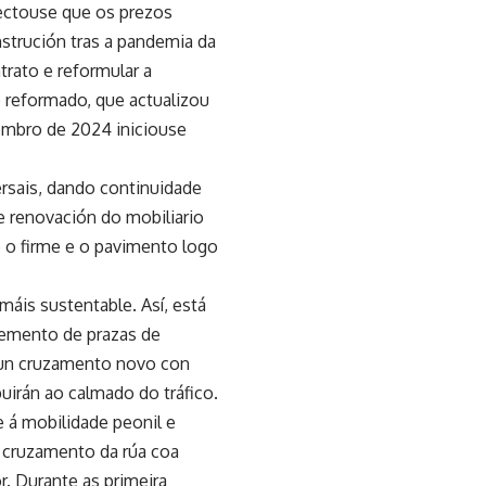
tectouse que os prezos
strución tras a pandemia da
trato e reformular a
 reformado, que actualizou
embro de 2024 iniciouse
ersais, dando continuidade
 e renovación do mobiliario
e o firme e o pavimento logo
áis sustentable. Así, está
cremento de prazas de
 un cruzamento novo con
buirán ao calmado do tráfico.
e á mobilidade peonil e
o cruzamento da rúa coa
r. Durante as primeira