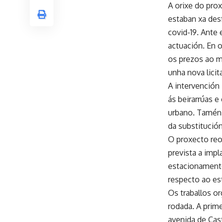
A orixe do pro
estaban xa des
covid-19. Ante 
actuación. En 
os prezos ao m
unha nova licit
A intervención 
ás beirarrúas e
urbano. Tamén 
da substitución
O proxecto reo
prevista a impl
estacionament
respecto ao est
Os traballos or
rodada. A prim
avenida de Cast