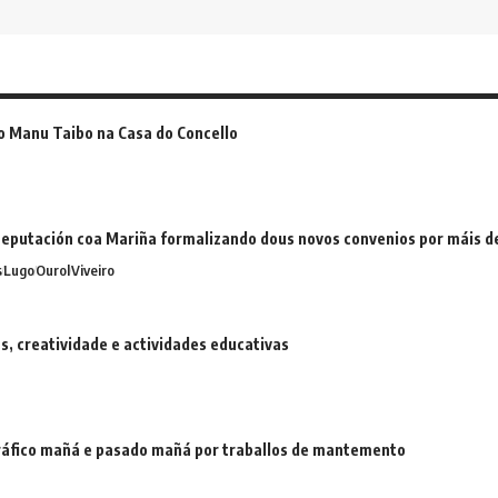
o Manu Taibo na Casa do Concello
eputación coa Mariña formalizando dous novos convenios por máis 
s
Lugo
Ourol
Viveiro
 creatividade e actividades educativas
 tráfico mañá e pasado mañá por traballos de mantemento