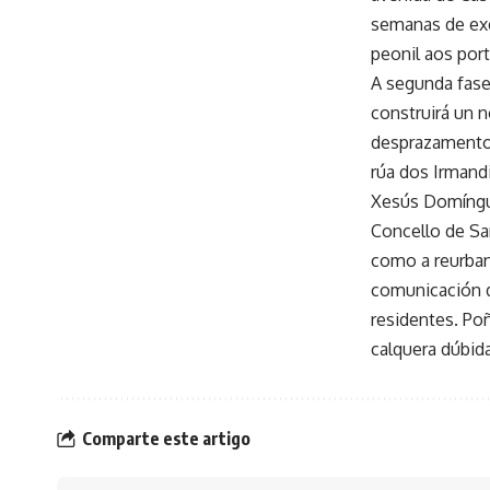
semanas de exe
peonil aos por
A segunda fase
construirá un n
desprazamentos
rúa dos Irmandi
Xesús Domíngue
Concello de Sa
como a reurban
comunicación d
residentes. Po
calquera dúbid
Comparte este artigo