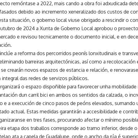
xecto remóntase a 2022, mais cando a obra foi adxudicada de
fasados debido ao incremento xeneralizado dos custos de con
esta situación, o goberno local viuse obrigado a rescindir o con
outubro de 2024 a Xunta de Goberno Local aprobou o proxecto
ercado e revisou tecnicamente o documento inicial, e en dec
ación.
inclúe a reforma dos percorridos peonís lonxitudinais e transv
 eliminando barreiras arquitectónicas, así como a recolocación
se crearán novos espazos de estancia e relación, e renovaras
 integral das redes de servizos públicos.
rganizará o espazo dispoñible para favorecer unha mobilidade m
antación dun carril bici en ambos os sentidos da calzada, o in
o e a execución de cinco pasos de peóns elevados, sumando
ado actual. Estas medidas garantirán a accesibilidade e contri
ganizaranse en tres fases, procurando afectar o mínimo posibl
eira etapa dos traballos corresponde ao tramo inferior, desde 
elao ata a capela de Guadalupe, onde o ancho da rúa é superio