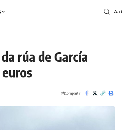
S
Aa
Redime
de
fontes
 da rúa de García
 euros
Compartir