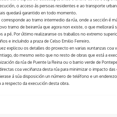
cución, o acceso ás persoas residentes e ao transporte urba
tais quedará garantido en todo momento.
 corresponde ao tramo intermedio da rúa, onde a sección é má
ovo tramo de beirarrúa que agora non existe, o que mellorará 
 a pé. Por último realizaranse os traballos no extremo superi
ños e incluíndo a praza de Celso Emilio Ferreiro.
z explicou os detalles do proxecto en varias xuntanzas coa v
ntiago, do mesmo xeito que no resto de obras que está a exec
ización da rúa de Puente la Reina ou o barrio verde de Pontepe
irectas coa veciñanza desta rúa para minimizar o impacto das 
ñerase á súa disposición un número de teléfono e un enderezo 
a a respecto da execución desta obra.