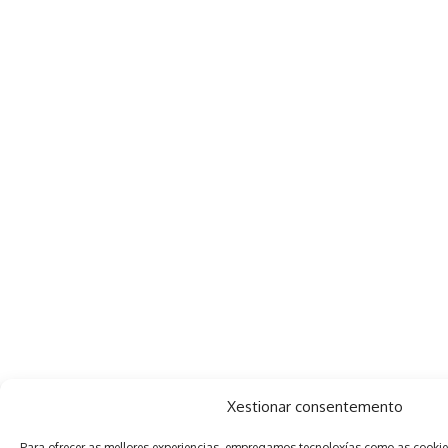
Xestionar consentemento
Para ofrecer as mellores experiencias, empregamos tecnoloxías como as cooki