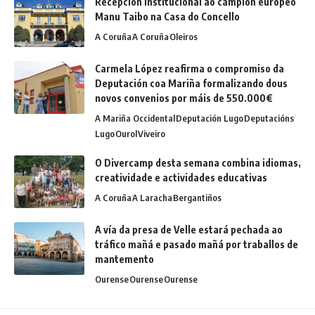
Recepción institucional ao campión europeo
Manu Taibo na Casa do Concello
A Coruña
A Coruña
Oleiros
Carmela López reafirma o compromiso da
Deputación coa Mariña formalizando dous
novos convenios por máis de 550.000€
A Mariña Occidental
Deputación Lugo
Deputacións
Lugo
Ourol
Viveiro
O Divercamp desta semana combina idiomas,
creatividade e actividades educativas
A Coruña
A Laracha
Bergantiños
A vía da presa de Velle estará pechada ao
tráfico mañá e pasado mañá por traballos de
mantemento
Ourense
Ourense
Ourense