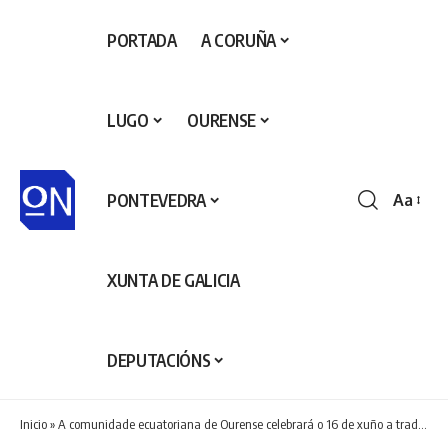
PORTADA
A CORUÑA
LUGO
OURENSE
PONTEVEDRA
Aa
Redime
de
fontes
XUNTA DE GALICIA
DEPUTACIÓNS
Inicio
»
A comunidade ecuatoriana de Ourense celebrará o 16 de xuño a tradicional festa do Inti Raymi no Campo da Feira