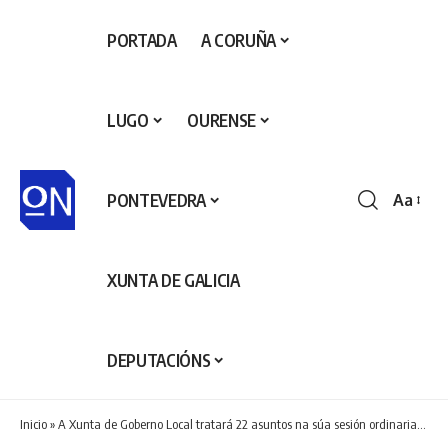
PORTADA
A CORUÑA
LUGO
OURENSE
PONTEVEDRA
Aa
Redime
de
fontes
XUNTA DE GALICIA
DEPUTACIÓNS
Inicio
»
A Xunta de Goberno Local tratará 22 asuntos na súa sesión ordinaria desta semana