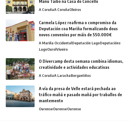
Manu Taibo na Casa do Concello
A Coruña
A Coruña
Oleiros
Carmela López reafirma o compromiso da
Deputación coa Mariña formalizando dous
novos convenios por máis de 550.000€
A Mariña Occidental
Deputación Lugo
Deputacións
Lugo
Ourol
Viveiro
O Divercamp desta semana combina idiomas,
creatividade e actividades educativas
A Coruña
A Laracha
Bergantiños
A vía da presa de Velle estará pechada ao
tráfico mañá e pasado mañá por traballos de
mantemento
Ourense
Ourense
Ourense