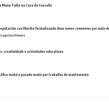
o Manu Taibo na Casa do Concello
eputación coa Mariña formalizando dous novos convenios por máis 
s
Lugo
Ourol
Viveiro
 creatividade e actividades educativas
 tráfico mañá e pasado mañá por traballos de mantemento