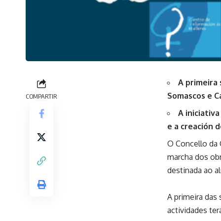
A primeira 
Somascos e C
COMPARTIR
A iniciativ
e a creación 
O Concello da 
marcha dos obr
destinada ao a
A primeira das
actividades te