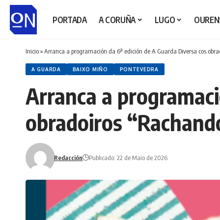
PORTADA
A CORUÑA
LUGO
OUREN
Inicio
»
Arranca a programación da 6ª edición de A Guarda Diversa cos obra
A GUARDA
BAIXO MIÑO
PONTEVEDRA
Arranca a programaci
obradoiros “Rachando
Redacción
Publicado: 22 de Maio de 2026