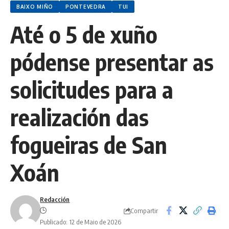
BAIXO MIÑO
PONTEVEDRA
TUI
Até o 5 de xuño
pódense presentar as
solicitudes para a
realización das
fogueiras de San
Xoán
Redacción
Compartir
Publicado: 12 de Maio de 2026