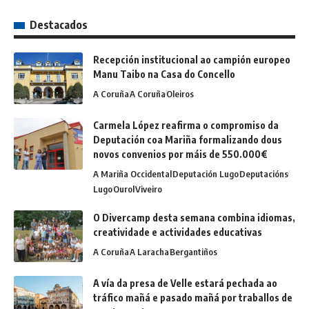
Destacados
Recepción institucional ao campión europeo
Manu Taibo na Casa do Concello
A Coruña
A Coruña
Oleiros
Carmela López reafirma o compromiso da
Deputación coa Mariña formalizando dous
novos convenios por máis de 550.000€
A Mariña Occidental
Deputación Lugo
Deputacións
Lugo
Ourol
Viveiro
O Divercamp desta semana combina idiomas,
creatividade e actividades educativas
A Coruña
A Laracha
Bergantiños
A vía da presa de Velle estará pechada ao
tráfico mañá e pasado mañá por traballos de