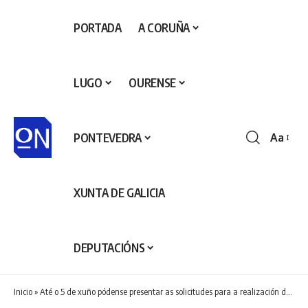
PORTADA
A CORUÑA
LUGO
OURENSE
PONTEVEDRA
Aa
Redime
de
fontes
XUNTA DE GALICIA
DEPUTACIÓNS
Inicio
»
Até o 5 de xuño pódense presentar as solicitudes para a realización das fogueiras de San Xoán