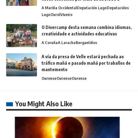
A Mariña Occidental
Deputación Lugo
Deputacións
Lugo
Ourol
Viveiro
O Divercamp desta semana combina idiomas,
creatividade e actividades educativas
A Coruña
A Laracha
Bergantiños
A vía da presa de Velle estará pechada ao
tráfico mañá e pasado mañá por traballos de
mantemento
Ourense
Ourense
Ourense
You Might Also Like