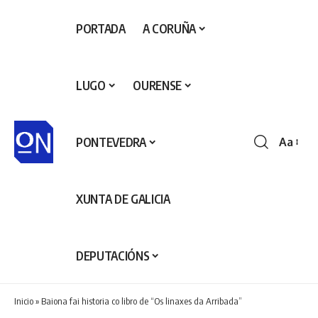
PORTADA
A CORUÑA
LUGO
OURENSE
PONTEVEDRA
Aa
Redime
de
fontes
XUNTA DE GALICIA
DEPUTACIÓNS
Inicio
»
Baiona fai historia co libro de “Os linaxes da Arribada”