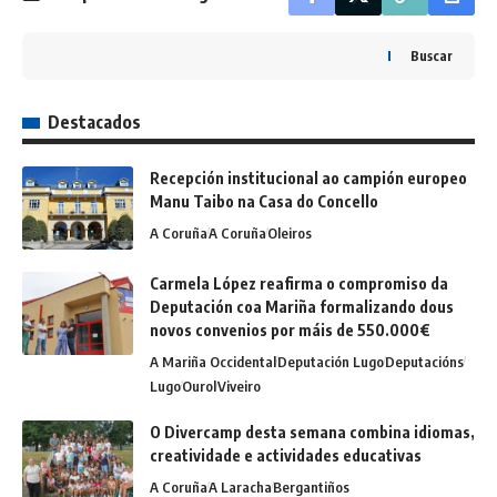
Buscar
Destacados
Recepción institucional ao campión europeo
Manu Taibo na Casa do Concello
A Coruña
A Coruña
Oleiros
Carmela López reafirma o compromiso da
Deputación coa Mariña formalizando dous
novos convenios por máis de 550.000€
A Mariña Occidental
Deputación Lugo
Deputacións
Lugo
Ourol
Viveiro
O Divercamp desta semana combina idiomas,
creatividade e actividades educativas
A Coruña
A Laracha
Bergantiños