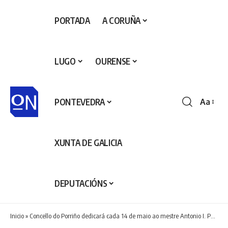
PORTADA
A CORUÑA
LUGO
OURENSE
PONTEVEDRA
Aa
Redime
de
fontes
XUNTA DE GALICIA
DEPUTACIÓNS
Inicio
»
Concello do Porriño dedicará cada 14 de maio ao mestre Antonio I. Paz Valverde