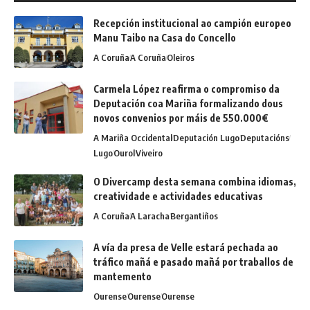
Recepción institucional ao campión europeo
Manu Taibo na Casa do Concello
A Coruña
A Coruña
Oleiros
Carmela López reafirma o compromiso da
Deputación coa Mariña formalizando dous
novos convenios por máis de 550.000€
A Mariña Occidental
Deputación Lugo
Deputacións
Lugo
Ourol
Viveiro
O Divercamp desta semana combina idiomas,
creatividade e actividades educativas
A Coruña
A Laracha
Bergantiños
A vía da presa de Velle estará pechada ao
tráfico mañá e pasado mañá por traballos de
mantemento
Ourense
Ourense
Ourense