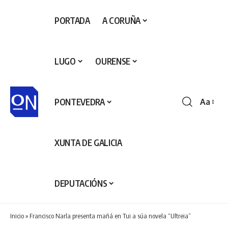
PORTADA
A CORUÑA
LUGO
OURENSE
PONTEVEDRA
Aa
Redime
de
fontes
XUNTA DE GALICIA
DEPUTACIÓNS
Inicio
»
Francisco Narla presenta mañá en Tui a súa novela “Ultreia”