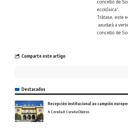
concello de So
ecolóxica”.
Trátase, este 
axudará a verte
concello de So
Comparte este artigo
Destacados
Recepción institucional ao campión europe
A Coruña
A Coruña
Oleiros