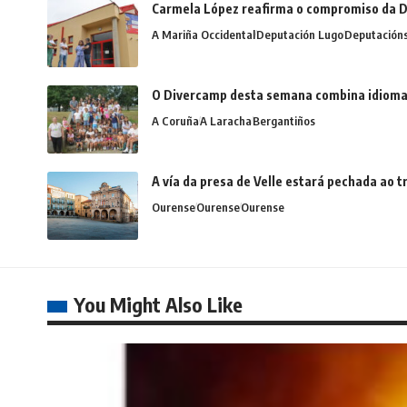
Carmela López reafirma o compromiso da D
A Mariña Occidental
Deputación Lugo
Deputación
O Divercamp desta semana combina idiomas,
A Coruña
A Laracha
Bergantiños
A vía da presa de Velle estará pechada ao
Ourense
Ourense
Ourense
You Might Also Like