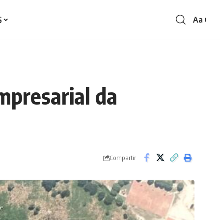
S
Aa
Redime
de
fontes
mpresarial da
Compartir