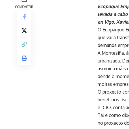
Ecopaque Empr
COMPARTIR
levada a cabo 
en Vigo, Xavie
O Ecoparque Em
que vai a tran
demanda empre
A Montesiña, á
urbanizada. De
asumir a máis 
dende o moment
moitas empresa
O proxecto con
beneficios fis
e ICIO, conta a
Tal e como dix
no proxecto do