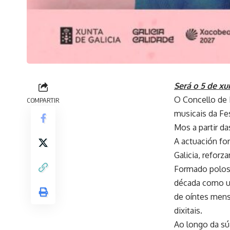
Será o 5 de xu
O Concello de 
COMPARTIR
musicais da Fe
Mos a partir da
A actuación fo
Galicia, reforz
Formado polos 
década como un
de oíntes mens
dixitais.
Ao longo da súa