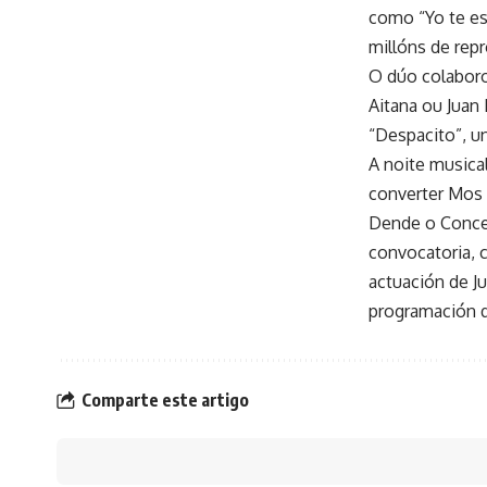
como “Yo te esp
millóns de rep
O dúo colaboro
Aitana ou Juan
“Despacito”, u
A noite musical
converter Mos 
Dende o Concel
convocatoria, 
actuación de J
programación q
Comparte este artigo