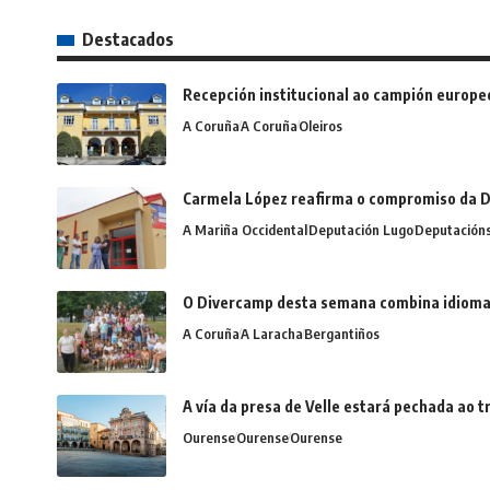
Destacados
Recepción institucional ao campión europe
A Coruña
A Coruña
Oleiros
Carmela López reafirma o compromiso da D
A Mariña Occidental
Deputación Lugo
Deputación
O Divercamp desta semana combina idiomas,
A Coruña
A Laracha
Bergantiños
A vía da presa de Velle estará pechada ao
Ourense
Ourense
Ourense