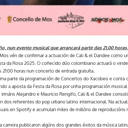
ño, nun evento musical que arrancará partir das 21.00 hora
Mos vén de confirmar a actuación de Cali & el Dandee como un
sta da Rosa 2025. O coñecido dúo colombiano actuará o vinde
s 21:00 horas nun concerto de entrada gratuíta.
rma parte da programación de Concertos do Xacobeo e conta c
ando a aposta da Festa da Rosa por unha programación musical 
irmáns Alejandro e Mauricio Rengifo, Cali & el Dandee consol
 dos referentes do pop urbano latino internacional. Na actual
uais en Spotify e acumulan miles de millóns de reproducións n
 carreira publicaron algúns dos grandes éxitos da música lati