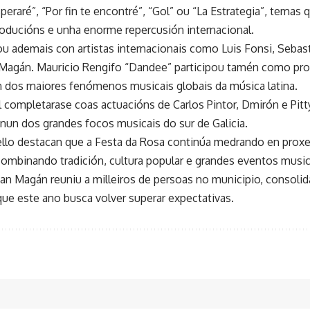
eraré”, “Por fin te encontré”, “Gol” ou “La Estrategia”, temas
roducións e unha enorme repercusión internacional.
u ademais con artistas internacionais como Luis Fonsi, Sebasti
 Magán. Mauricio Rengifo “Dandee” participou tamén como pr
n dos maiores fenómenos musicais globais da música latina.
 completarase coas actuacións de Carlos Pintor, Dmirón e Pitty
nun dos grandes focos musicais do sur de Galicia.
lo destacan que a Festa da Rosa continúa medrando en proxe
combinando tradición, cultura popular e grandes eventos music
uan Magán reuniu a milleiros de persoas no municipio, consolid
ue este ano busca volver superar expectativas.