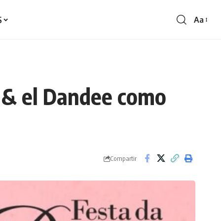
S
Aa
Redime
de
fontes
i & el Dandee como
Compartir