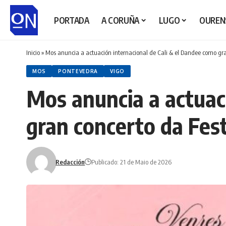
PORTADA
A CORUÑA
LUGO
OUREN
Inicio
»
Mos anuncia a actuación internacional de Cali & el Dandee como gr
MOS
PONTEVEDRA
VIGO
Mos anuncia a actuac
gran concerto da Fes
Redacción
Publicado: 21 de Maio de 2026