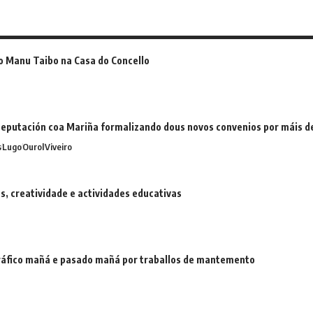
o Manu Taibo na Casa do Concello
eputación coa Mariña formalizando dous novos convenios por máis 
s
Lugo
Ourol
Viveiro
 creatividade e actividades educativas
 tráfico mañá e pasado mañá por traballos de mantemento