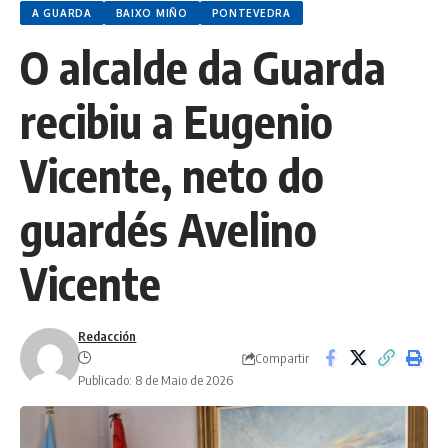
A GUARDA
BAIXO MIÑO
PONTEVEDRA
O alcalde da Guarda
recibiu a Eugenio
Vicente, neto do
guardés Avelino
Vicente
Redacción
Compartir
Publicado: 8 de Maio de 2026