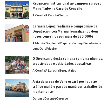
Recepción institucional ao campión europeo
Manu Taibo na Casa do Concello
A Coruña
A Coruña
Oleiros
Carmela López reafirma o compromiso da
Deputación coa Mariña formalizando dous
novos convenios por máis de 550.000€
A Mariña Occidental
Deputación Lugo
Deputacións
Lugo
Ourol
Viveiro
O Divercamp desta semana combina idiomas,
creatividade e actividades educativas
A Coruña
A Laracha
Bergantiños
A vía da presa de Velle estará pechada ao
tráfico mañá e pasado mañá por traballos de
mantemento
Ourense
Ourense
Ourense