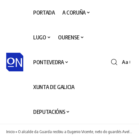
PORTADA
A CORUÑA
LUGO
OURENSE
PONTEVEDRA
Aa
Redime
de
fontes
XUNTA DE GALICIA
DEPUTACIÓNS
Inicio
»
O alcalde da Guarda recibiu a Eugenio Vicente, neto do guardés Avelino Vicente