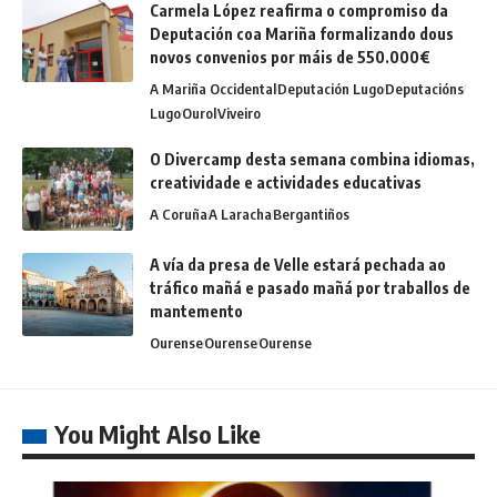
Carmela López reafirma o compromiso da
Deputación coa Mariña formalizando dous
novos convenios por máis de 550.000€
A Mariña Occidental
Deputación Lugo
Deputacións
Lugo
Ourol
Viveiro
O Divercamp desta semana combina idiomas,
creatividade e actividades educativas
A Coruña
A Laracha
Bergantiños
A vía da presa de Velle estará pechada ao
tráfico mañá e pasado mañá por traballos de
mantemento
Ourense
Ourense
Ourense
You Might Also Like