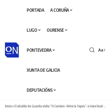
PORTADA
A CORUÑA
LUGO
OURENSE
PONTEVEDRA
Aa
Redime
de
fontes
XUNTA DE GALICIA
DEPUTACIÓNS
Inicio
»
O alcalde da Guarda visita “O Carreiro -Wine & Tapas”, o novo local hostaleiro situado na rúa do Porto