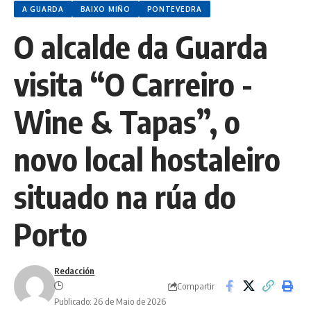
A GUARDA
BAIXO MIÑO
PONTEVEDRA
O alcalde da Guarda
visita “O Carreiro -
Wine & Tapas”, o
novo local hostaleiro
situado na rúa do
Porto
Redacción
Compartir
Publicado: 26 de Maio de 2026