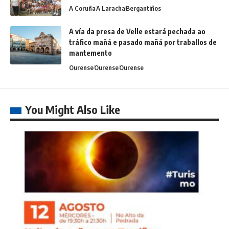
A Coruña
A Laracha
Bergantiños
A vía da presa de Velle estará pechada ao
tráfico mañá e pasado mañá por traballos de
mantemento
Ourense
Ourense
Ourense
You Might Also Like