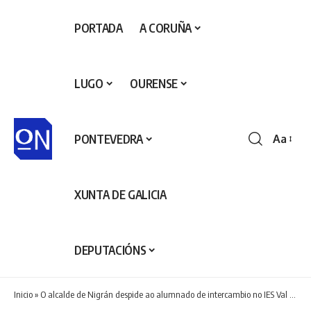
PORTADA
A CORUÑA
LUGO
OURENSE
PONTEVEDRA
Aa
Redime
de
fontes
XUNTA DE GALICIA
DEPUTACIÓNS
Inicio
»
O alcalde de Nigrán despide ao alumnado de intercambio no IES Val Miñor do Instituto Bretón de Saint Brieuc