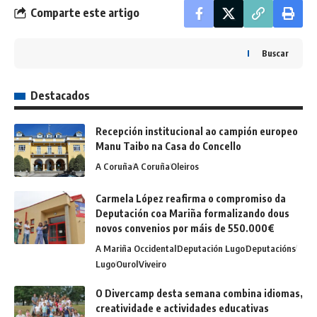
Comparte este artigo
Buscar
Destacados
Recepción institucional ao campión europeo
Manu Taibo na Casa do Concello
A Coruña
A Coruña
Oleiros
Carmela López reafirma o compromiso da
Deputación coa Mariña formalizando dous
novos convenios por máis de 550.000€
A Mariña Occidental
Deputación Lugo
Deputacións
Lugo
Ourol
Viveiro
O Divercamp desta semana combina idiomas,
creatividade e actividades educativas