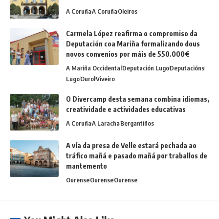
A Coruña
A Coruña
Oleiros
Carmela López reafirma o compromiso da
Deputación coa Mariña formalizando dous
novos convenios por máis de 550.000€
A Mariña Occidental
Deputación Lugo
Deputacións
Lugo
Ourol
Viveiro
O Divercamp desta semana combina idiomas,
creatividade e actividades educativas
A Coruña
A Laracha
Bergantiños
A vía da presa de Velle estará pechada ao
tráfico mañá e pasado mañá por traballos de
mantemento
Ourense
Ourense
Ourense