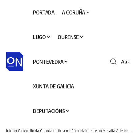
PORTADA
A CORUÑA
LUGO
OURENSE
PONTEVEDRA
Aa
Redime
de
fontes
XUNTA DE GALICIA
DEPUTACIÓNS
Inicio
»
O concello da Guarda recibirá mañá oficialmente ao Mecalia Atlético Guardés tras proclamarse campioas de Europa