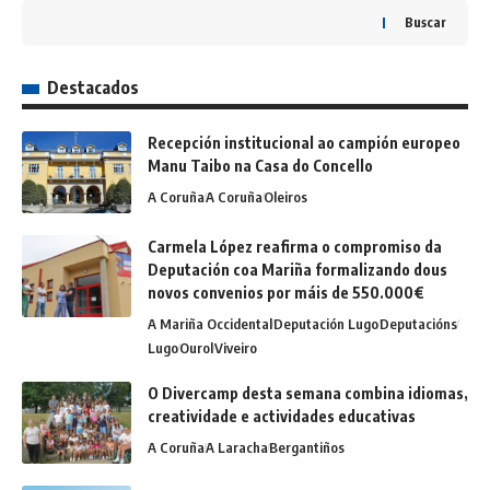
Buscar
Destacados
Recepción institucional ao campión europeo
Manu Taibo na Casa do Concello
A Coruña
A Coruña
Oleiros
Carmela López reafirma o compromiso da
Deputación coa Mariña formalizando dous
novos convenios por máis de 550.000€
A Mariña Occidental
Deputación Lugo
Deputacións
Lugo
Ourol
Viveiro
O Divercamp desta semana combina idiomas,
creatividade e actividades educativas
A Coruña
A Laracha
Bergantiños