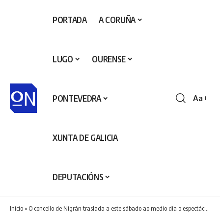
PORTADA
A CORUÑA
LUGO
OURENSE
PONTEVEDRA
Aa
Redime
de
fontes
XUNTA DE GALICIA
DEPUTACIÓNS
Inicio
»
O concello de Nigrán traslada a este sábado ao medio día o espectáculo familiar de narración oral de Vero Rilo e Luis Iglesias