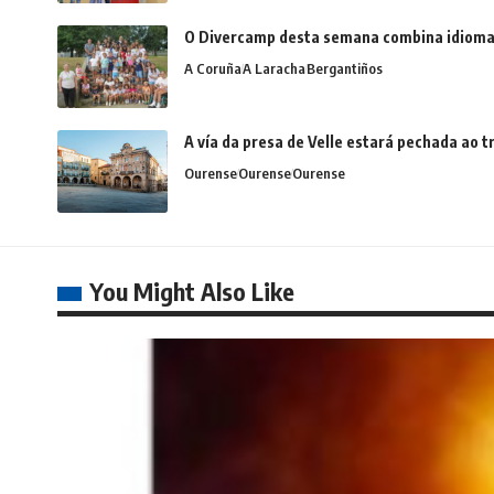
O Divercamp desta semana combina idiomas,
A Coruña
A Laracha
Bergantiños
A vía da presa de Velle estará pechada ao
Ourense
Ourense
Ourense
You Might Also Like