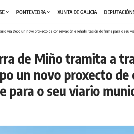
SE
PONTEVEDRA
XUNTA DE GALICIA
DEPUTACIÓN
ario Via Depo un novo proxecto de conservación e rehabilitación do firme para o seu vi
rra de Miño tramita a tr
epo un novo proxecto de 
e para o seu viario muni