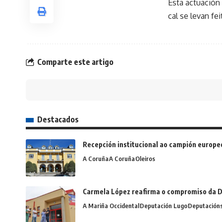
Esta actuación
cal se levan fe
Comparte este artigo
Destacados
Recepción institucional ao campión europe
A Coruña
A Coruña
Oleiros
Carmela López reafirma o compromiso da D
A Mariña Occidental
Deputación Lugo
Deputación