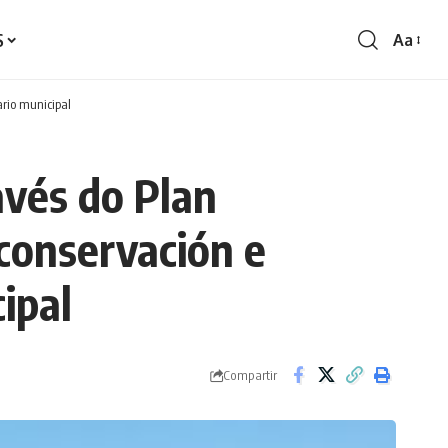
S
Aa
Redime
de
fontes
ario municipal
avés do Plan
conservación e
cipal
Compartir