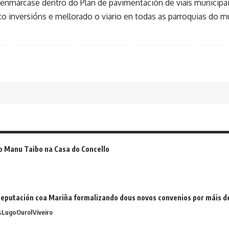
 enmárcase dentro do Plan de pavimentación de viaís municipai
ito inversións e mellorado o viario en todas as parroquias do m
o Manu Taibo na Casa do Concello
eputación coa Mariña formalizando dous novos convenios por máis 
s
Lugo
Ourol
Viveiro