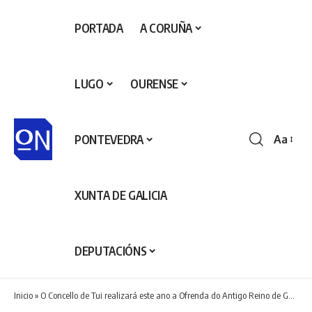
PORTADA
A CORUÑA
LUGO
OURENSE
PONTEVEDRA
Aa
Redime
de
fontes
XUNTA DE GALICIA
DEPUTACIÓNS
Inicio
»
O Concello de Tui realizará este ano a Ofrenda do Antigo Reino de Galicia en Lugo