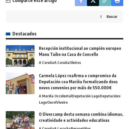
Comparte este artigo
Buscar
Destacados
Recepción institucional ao campión europeo
Manu Taibo na Casa do Concello
A Coruña
A Coruña
Oleiros
Carmela López reafirma o compromiso da
Deputación coa Mariña formalizando dous
novos convenios por máis de 550.000€
A Mariña Occidental
Deputación Lugo
Deputacións
Lugo
Ourol
Viveiro
O Divercamp desta semana combina idiomas,
creatividade e actividades educativas
A Coruña
A Laracha
Bergantiños