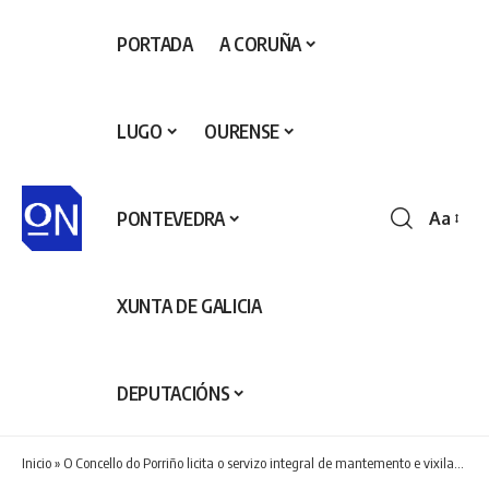
PORTADA
A CORUÑA
LUGO
OURENSE
PONTEVEDRA
Aa
Redime
de
fontes
XUNTA DE GALICIA
DEPUTACIÓNS
Inicio
»
O Concello do Porriño licita o servizo integral de mantemento e vixilancia para centros educativos e instalacións deportivas