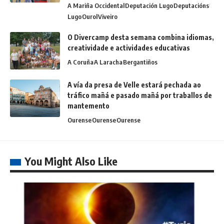
A Mariña Occidental
Deputación Lugo
Deputacións
Lugo
Ourol
Viveiro
O Divercamp desta semana combina idiomas,
creatividade e actividades educativas
A Coruña
A Laracha
Bergantiños
A vía da presa de Velle estará pechada ao
tráfico mañá e pasado mañá por traballos de
mantemento
Ourense
Ourense
Ourense
You Might Also Like