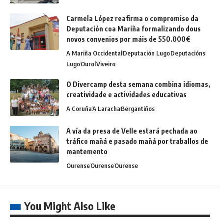
Carmela López reafirma o compromiso da
Deputación coa Mariña formalizando dous
novos convenios por máis de 550.000€
A Mariña Occidental
Deputación Lugo
Deputacións
Lugo
Ourol
Viveiro
O Divercamp desta semana combina idiomas,
creatividade e actividades educativas
A Coruña
A Laracha
Bergantiños
A vía da presa de Velle estará pechada ao
tráfico mañá e pasado mañá por traballos de
mantemento
Ourense
Ourense
Ourense
You Might Also Like