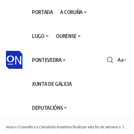
PORTADA
A CORUÑA
LUGO
OURENSE
PONTEVEDRA
Aa
Redime
de
fontes
XUNTA DE GALICIA
DEPUTACIÓNS
Inicio
»
O concello e o Consulado Arxentino finalizan esta fin de semana o “I Ciclo Cultural Arxentina-Nigrán” cunha sesión de cine adicada á infancia o sábado e un concerto homenaxe a Gardel o domingo